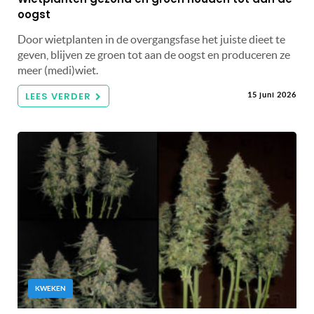
oogst
Door wietplanten in de overgangsfase het juiste dieet te
geven, blijven ze groen tot aan de oogst en produceren ze
meer (medi)wiet.
LEES VERDER
15 juni 2026
KWEKEN