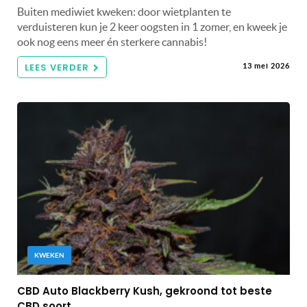
Buiten mediwiet kweken: door wietplanten te
verduisteren kun je 2 keer oogsten in 1 zomer, en kweek je
ook nog eens meer én sterkere cannabis!
LEES VERDER
13 mei 2026
KWEKEN
CBD Auto Blackberry Kush, gekroond tot beste
CBD soort