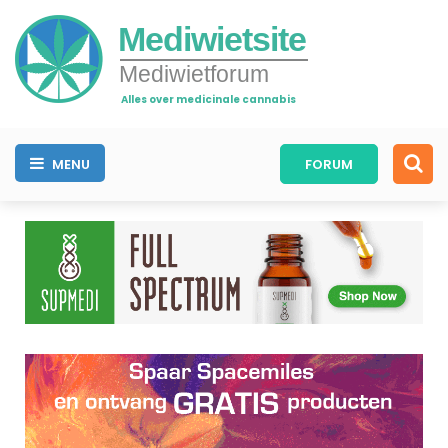
Mediwietsite
Mediwietforum
Alles over medicinale cannabis
MENU
FORUM