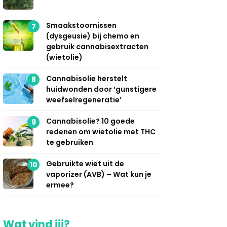
Smaakstoornissen
7
(dysgeusie) bij chemo en
gebruik cannabisextracten
(wietolie)
Cannabisolie herstelt
8
huidwonden door ‘gunstigere
weefselregeneratie’
Cannabisolie? 10 goede
9
redenen om wietolie met THC
te gebruiken
Gebruikte wiet uit de
10
vaporizer (AVB) – Wat kun je
ermee?
Wat vind jij?