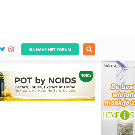
GA NAAR HET
FORUM
(advertentie)