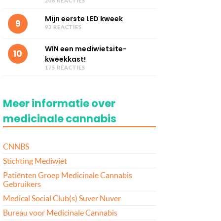
206 REACTIES
Mijn eerste LED kweek
9
93 REACTIES
WIN een mediwietsite-
10
kweekkast!
175 REACTIES
Meer informatie over
medicinale cannabis
CNNBS
Stichting Mediwiet
Patiënten Groep Medicinale Cannabis
Gebruikers
Medical Social Club(s) Suver Nuver
Bureau voor Medicinale Cannabis