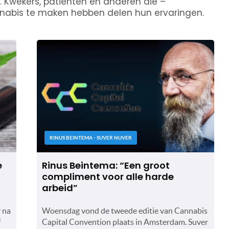
s. Kwekers, patiënten en anderen die –
nabis te maken hebben delen hun ervaringen.
RINUS BEINTEMA - SUVER NUVER
e
Rinus Beintema: “Een groot
compliment voor alle harde
arbeid”
 na
Woensdag vond de tweede editie van Cannabis
f
Capital Convention plaats in Amsterdam. Suver