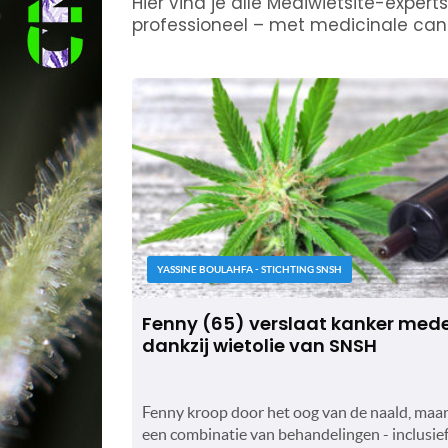
Hier vind je alle Mediwietsite-expert
professioneel – met medicinale can
YASSINE BOULAHFA - STICHTING SNSH
Fenny (65) verslaat kanker med
dankzij wietolie van SNSH
Fenny kroop door het oog van de naald, maar
een combinatie van behandelingen - inclusie