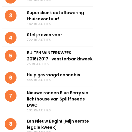
Superskunk autoflowering
3
thuisavontuur!
182 REACTIES
Stel je even voor
4
722 REACTIES
BUITEN WINTERKWEEK
5
2016/2017- vensterbankkweek
75 REACTIES
Hulp gevraagd cannabis
6
445 REACTIES
Nieuwe ronden Blue Berry via
7
lichthouse van Spliff seeds
DWC
131 REACTIES
Een Nieuw Begin! [Mijn eerste
8
legale kweek]