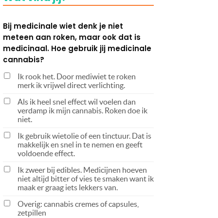
Bij medicinale wiet denk je niet
meteen aan roken, maar ook dat is
medicinaal. Hoe gebruik jij medicinale
cannabis?
Ik rook het. Door mediwiet te roken
merk ik vrijwel direct verlichting.
Als ik heel snel effect wil voelen dan
verdamp ik mijn cannabis. Roken doe ik
niet.
Ik gebruik wietolie of een tinctuur. Dat is
makkelijk en snel in te nemen en geeft
voldoende effect.
Ik zweer bij edibles. Medicijnen hoeven
niet altijd bitter of vies te smaken want ik
maak er graag iets lekkers van.
Overig: cannabis cremes of capsules,
zetpillen