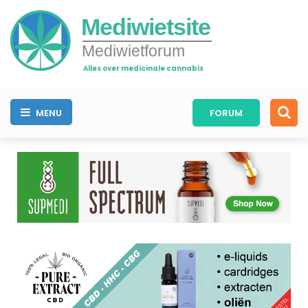
Mediwietsite
Mediwietforum
Alles over medicinale cannabis
MENU
FORUM