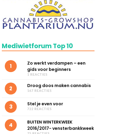
Mediwietforum Top 10
Zo werkt verdampen – een
1
gids voor beginners
1 REACTIES
Droog doos maken cannabis
2
167 REACTIES
Stel je even voor
3
722 REACTIES
BUITEN WINTERKWEEK
4
2016/2017- vensterbankkweek
75 REACTIES