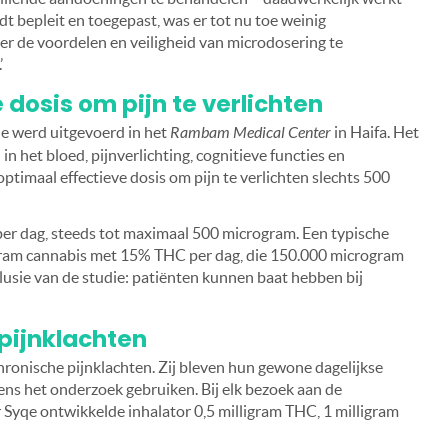
 bepleit en toegepast, was er tot nu toe weinig
r de voordelen en veiligheid van microdosering te
’
dosis om pijn te verlichten
e werd uitgevoerd in het
Rambam Medical Center
in Haifa. Het
het bloed, pijnverlichting, cognitieve functies en
optimaal effectieve dosis om pijn te verlichten slechts 500
 per dag, steeds tot maximaal 500 microgram. Een typische
ram cannabis met 15% THC per dag, die 150.000 microgram
clusie van de studie: patiënten kunnen baat hebben bij
pijnklachten
hronische pijnklachten. Zij bleven hun gewone dagelijkse
ens het onderzoek gebruiken. Bij elk bezoek aan de
r Syqe ontwikkelde inhalator 0,5 milligram THC, 1 milligram