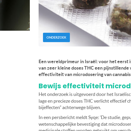
ONDERZOEK
Een wereldprimeur in Israël: voor het eerst 
van zeer kleine doses THC een pijnstillende
effectiviteit van microdosering van cannabi
Bewijs effectiviteit micro
Het onderzoek is uitgevoerd door het Israëlisc
lage en precieze doses THC verlicht effectief c
bijeffecten” achterwege blijven.
In een persbericht meldt Syqe: ‘De studie, gep
wetenschappelijke bevestiging dat microdoseri
medicinale stoffen worden gebruikt om versch