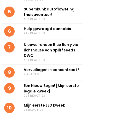
Superskunk autoflowering
5
thuisavontuur!
182 REACTIES
Hulp gevraagd cannabis
6
445 REACTIES
Nieuwe ronden Blue Berry via
7
lichthouse van Spliff seeds
DWC
131 REACTIES
Vervuilingen in concentraat?
8
2 REACTIES
Een Nieuw Begin! [Mijn eerste
9
legale kweek]
206 REACTIES
Mijn eerste LED kweek
10
93 REACTIES