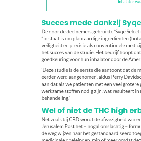
inhalator wa
Succes mede dankzij Syqe 
De door de deelnemers gebruikte ‘Syqe Selectiv
“in staat is om plantaardige ingrediënten (bo
veiligheid en precisie als conventionele medicij
het succes van de studie. Het bedrijf hoopt dat
goedkeuring voor hun inhalator door de Amer
‘Deze studie is de eerste die aantoont dat de 
eerder werd aangenomen’, aldus Perry Davids
aan dat als we patiënten met een veel grotere
werkzame stoffen nodig zijn, wat resulteert in
behandeling.’
Wel of niet de THC high erb
Net zoals bij CBD wordt de afwezigheid van en
Jerusalem Post het – nogal omslachtig – for
de weg wijzen naar het gestandaardiseerd toe
medicinale doeleinden, min of meer omdat dez