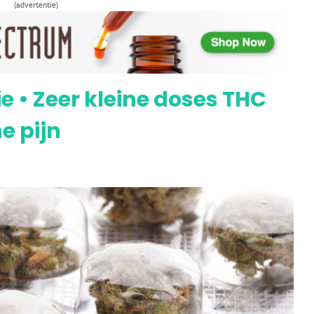
(advertentie)
en worden minder dodelijk met THC
 • Zeer kleine doses THC
e pijn