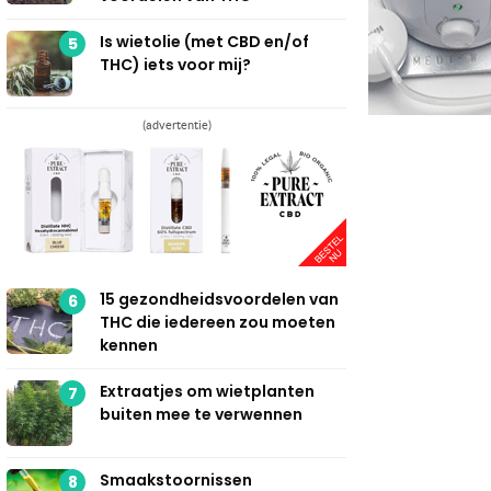
Is wietolie (met CBD en/of
5
THC) iets voor mij?
(advertentie)
15 gezondheidsvoordelen van
6
THC die iedereen zou moeten
kennen
Extraatjes om wietplanten
7
buiten mee te verwennen
Smaakstoornissen
8