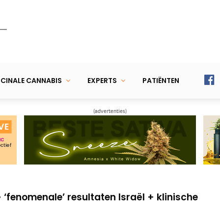
CINALE CANNABIS
EXPERTS
PATIËNTEN
(advertenties)
uisopnames bij PDS dankzij wiet
en worden minder dodelijk met THC
‘fenomenale’ resultaten Israël + klinische
uisopnames bij PDS dankzij wiet