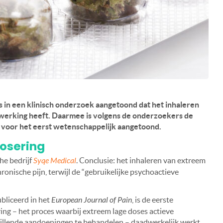
is in een klinisch onderzoek aangetoond dat het inhaleren
 werking heeft. Daarmee is volgens de onderzoekers de
s voor het eerst wetenschappelijk aangetoond.
dosering
he bedrijf
Syqe Medical
. Conclusie: het inhaleren van extreem
hronische pijn, terwijl de “gebruikelijke psychoactieve
ubliceerd in het
European Journal of Pain
, is de eerste
ng – het proces waarbij extreem lage doses actieve
illende aandoeningen te behandelen – daadwerkelijk werkt