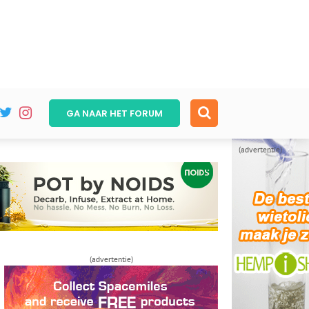
GA NAAR HET
FORUM
(advertentie)
(advertentie)