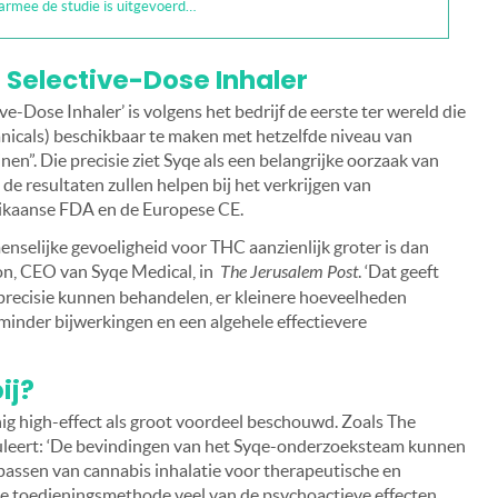
armee de studie is uitgevoerd…
Selective-Dose Inhaler
e-Dose Inhaler’ is volgens het bedrijf de eerste ter wereld die
tanicals) beschikbaar te maken met hetzelfde niveau van
nen”. Die precisie ziet Syqe als een belangrijke oorzaak van
 de resultaten zullen helpen bij het verkrijgen van
ikaanse FDA en de Europese CE.
menselijke gevoeligheid voor THC aanzienlijk groter is dan
on, CEO van Syqe Medical, in
The Jerusalem Post
. ‘Dat geeft
 precisie kunnen behandelen, er kleinere hoeveelheden
 minder bijwerkingen en een algehele effectievere
ij?
ig high-effect als groot voordeel beschouwd. Zoals The
muleert: ‘De bevindingen van het Syqe-onderzoeksteam kunnen
passen van cannabis inhalatie voor therapeutische en
e toedieningsmethode veel van de psychoactieve effecten