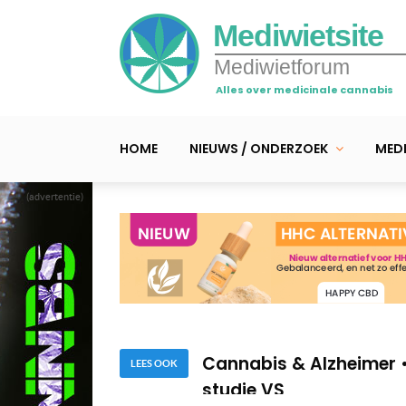
Mediwietsite
Mediwietforum
Alles over medicinale cannabis
HOME
NIEUWS / ONDERZOEK
MEDI
(advertentie)
Studie: minder ziekenh
Virale longaandoening
Cannabis & Alzheimer • 
studie VS
LEES OOK
Studie: minder ziekenh