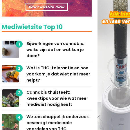
Mediwietsite Top 10
Bijwerkingen van cannabis:
1
welke zijn dat en wat kun je
doen?
Wat is THC-tolerantie en hoe
2
voorkom je dat wiet niet meer
helpt?
Cannabis thuisteelt:
3
kweektips voor wie wat meer
mediwiet nodig heeft
Wetenschappelijk onderzoek
4
bevestigt medicinale
voordelen van THC