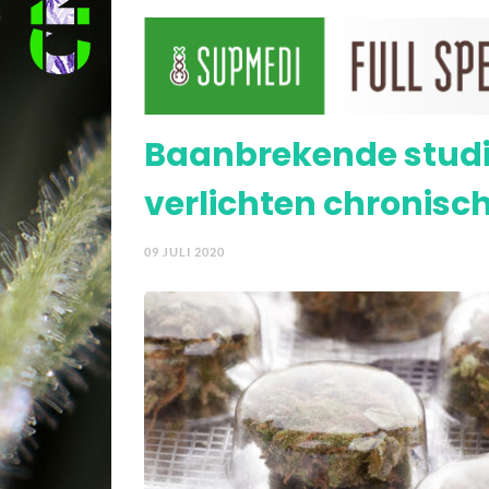
Virale longaandoening
Baanbrekende studie
verlichten chronisch
09 JULI 2020