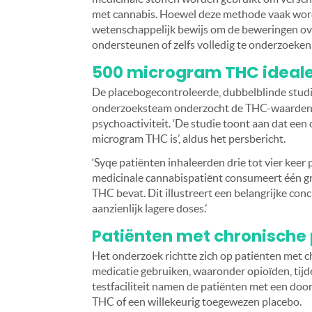
met cannabis. Hoewel deze methode vaak wordt
wetenschappelijk bewijs om de beweringen ove
ondersteunen of zelfs volledig te onderzoeken.
500 microgram THC ideale 
De placebogecontroleerde, dubbelblinde studi
onderzoeksteam onderzocht de THC-waarden in 
psychoactiviteit. ‘De studie toont aan dat een 
microgram THC is’, aldus het persbericht.
‘Syqe patiënten inhaleerden drie tot vier keer
medicinale cannabispatiënt consumeert één g
THC bevat. Dit illustreert een belangrijke con
aanzienlijk lagere doses.’
Patiënten met chronische 
Het onderzoek richtte zich op patiënten met c
medicatie gebruiken, waaronder opioïden, tijd
testfaciliteit namen de patiënten met een doo
THC of een willekeurig toegewezen placebo.