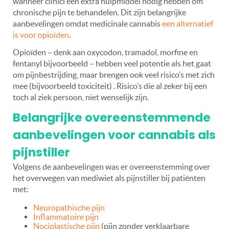
wanneer clinici een extra hulpmiddel nodig hebben om
chronische pijn te behandelen. Dit zijn belangrijke
aanbevelingen omdat medicinale cannabis
een alternatief
is voor opioïden
.
Opioïden – denk aan oxycodon, tramadol, morfine en
fentanyl bijvoorbeeld – hebben veel potentie als het gaat
om pijnbestrijding, maar brengen ook veel risico’s met zich
mee (bijvoorbeeld toxiciteit) . Risico’s die al zeker bij een
toch al ziek persoon, niet wenselijk zijn.
Belangrijke overeenstemmende
aanbevelingen voor cannabis als
pijnstiller
Volgens de aanbevelingen was er overeenstemming over
het overwegen van mediwiet als pijnstiller bij patiënten
met:
N
europathische pijn
I
nflammatoire pijn
N
ociplastische pijn
(pijn zonder verklaarbare