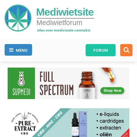
Mediwietsite
Mediwietforum
Alles over medicinale cannabis
MENU
FORUM