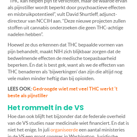
“THC kan helpen pijn te verlichten, maar de waarde ervan
als pijnstiller wordt beperkt door psychoactieve effecten
en misbruikpotentieel”, vult David Shurtleff, adjunct-
directeur van NCCIH aan. “Deze nieuwe projecten zullen
stoffen uit cannabis onderzoeken die geen THC-achtige
nadelen hebben”.
Hoewel ze dus erkennen dat THC bepaalde vormen van
pijn behandelt, maakt NIH zich blijkbaar zorgen dat de
bedwelmende effecten de medische toepasbaarheid
beperken. En dat is best gek, want als we de effecten van
THC benaderen als ‘bijwerkingen’ dan zijn die altijd nog
vele malen minder heftig dan bij opioïden.
LEES OOK:
Gedroogde wiet met veel THC werkt ’t
beste als pijnstiller
Het rommelt in de VS
Hoe dan ook blijft het bijzonder dat de federale overheid
van de VS studies naar medicinale wiet financiert. En dat is
niet het enige. In juli
organiseerde
een aantal ministeries
in de VS een groot congres in Washington. Juridische,