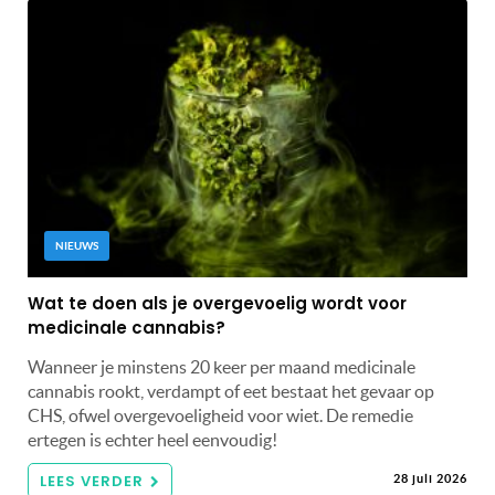
NIEUWS
Wat te doen als je overgevoelig wordt voor
medicinale cannabis?
Wanneer je minstens 20 keer per maand medicinale
cannabis rookt, verdampt of eet bestaat het gevaar op
CHS, ofwel overgevoeligheid voor wiet. De remedie
ertegen is echter heel eenvoudig!
LEES VERDER
28 juli 2026