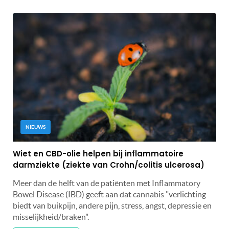
NIEUWS
Wiet en CBD-olie helpen bij inflammatoire
darmziekte (ziekte van Crohn/colitis ulcerosa)
Meer dan de helft van de patiënten met Inflammatory
Bowel Disease (IBD) geeft aan dat cannabis "verlichting
biedt van buikpijn, andere pijn, stress, angst, depressie en
misselijkheid/braken".