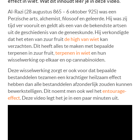
effect in wiet. Wat dit inhoudt leer je in deze video.
Al-Razi (28 augustus 865 – 6 oktober 925) was een
Perzische arts, alchemist, filosoof en geleerde. Hij was zij
tijd ver vooruit en geldt als een van de bekendste artsen
uit de geschiedenis van de geneeskunde. Hij verkondigde
dat het eten van zuur fruit
de high van wiet
kan
verzachten. Dit heeft alles te maken met bepaalde
terpenen in zuur fruit,
terpenen in wiet
en hun
wisselwerking op elkaar en op cannabinoïden.
Deze wisselwerking zorgt er ook voor dat bepaalde
bestanddelen tezamen een krachtiger heilzaam effect
hebben dan alle bestanddelen afzonderlijk zouden kunnen
bewerkstelligen. Dit noemt men ook wel het
entourage-
effect
. Deze video legt het je in een paar minuten uit.