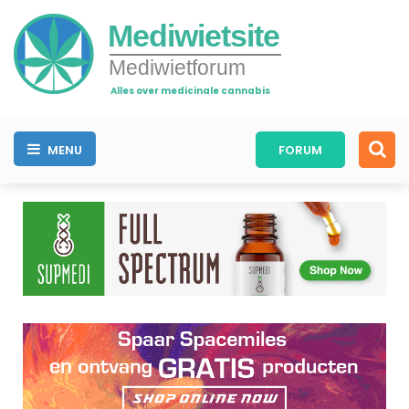
Mediwietsite
Mediwietforum
Alles over medicinale cannabis
MENU
FORUM