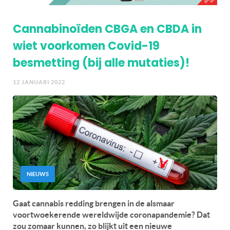
Cannabinoïden CBGA en CBDA in
wiet voorkomen Covid-19
besmetting (bij alle mutaties)!
12 JANUARI 2022
NIEUWS
Gaat cannabis redding brengen in de alsmaar
voortwoekerende wereldwijde coronapandemie? Dat
zou zomaar kunnen, zo blijkt uit een nieuwe