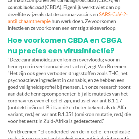
cannabigerolic acid
cannabidiolic acid
(CBDA). Eigenlijk werkt wiet dan op
dezelfde wijze als dat de corona-vaccins en
SARS-CoV-2-
antilichaamtherapie
hun werk doen. Ze voorkomen
infectie en ze voorkomen een ernstig ziekteverloop.
Hoe voorkomen CBDA en CBGA
nu precies een virusinfectie?
“Deze cannabinoïdezuren komen overvloedig voor in
hennep en in veel cannabisextracten”, zegt Van Breemen.
“Het zijn ook geen verboden drugsstoffen zoals THC, het
psychoactieve ingrediënt in cannabis, en ze hebben een
goed veiligheidsprofiel bij mensen. En onze research toont
aan dat de hennepcomponenten bij alle mutaties van het
coronavirus even effectief zijn, inclusief variant B.1.1.7
(ontdekt inGroot-Brittannië en beter bekend als de Alfa-
variant, red.) en variant B.1.351 (omikron mutatie, red.) die
voor het eerst in Zuid-Afrika is gedetecteerd.”
Van Breemen: “Elk onderdeel van de infectie- en replicatie
cyclus is een potentieel doelwit voor antivirale interventie,