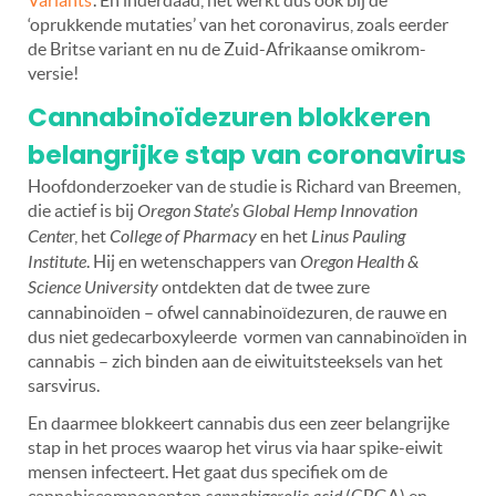
‘oprukkende mutaties’ van het coronavirus, zoals eerder
de Britse variant en nu de Zuid-Afrikaanse omikrom-
versie!
Cannabinoïdezuren blokkeren
belangrijke stap van coronavirus
Hoofdonderzoeker van de studie is Richard van Breemen,
die actief is bij
Oregon State’s Global Hemp Innovation
Cente
r, het
College of Pharmacy
en het
Linus Pauling
Institute
. Hij en wetenschappers van
Oregon Health &
Science University
ontdekten dat de twee zure
cannabinoïden – ofwel cannabinoïdezuren, de rauwe en
dus niet gedecarboxyleerde vormen van cannabinoïden in
cannabis – zich binden aan de eiwituitsteeksels van het
sarsvirus.
En daarmee blokkeert cannabis dus een zeer belangrijke
stap in het proces waarop het virus via haar spike-eiwit
mensen infecteert. Het gaat dus specifiek om de
cannabiscomponenten
(CBGA) en