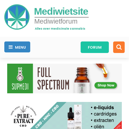
Mediwietsite
Mediwietforum
Alles over medicinale cannabis
MENU
FORUM