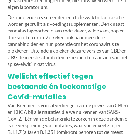
gebaseerde screeningtechniek, die ontwikkeld werd in zijn
eigen laboratorium.
De onderzoekers screenden een hele zwik botanicals die
worden gebruikt als voedingssupplementen. Denk naast
cannabis bijvoorbeeld aan rode klaver, wilde yam, hop en
drie soorten drop. Ze keken ook naar meerdere
cannabinoïden en hun potentie om het coronavirus te
blokkeren. Uiteindelijk bleken de zure versies van CBD en
CBG de meeste ‘affiniteiten te hebben ten aanzien van het
spike-eiwit’ in dat virus.
Wellicht effectief tegen
bestaande én toekomstige
Covid-mutaties
Van Breemen is vooral verheugd over de power van CBDA
en CBGA bij alle mutaties die we nu kennen van SARS-
CoV-2. “Eén van de belangrijkste zorgen in deze pandemie
is de verspreiding van mutaties, waarvan er veel zijn, en
B.1.1.7 (alfa) en B.1.351 (omikron) behoren tot de meest