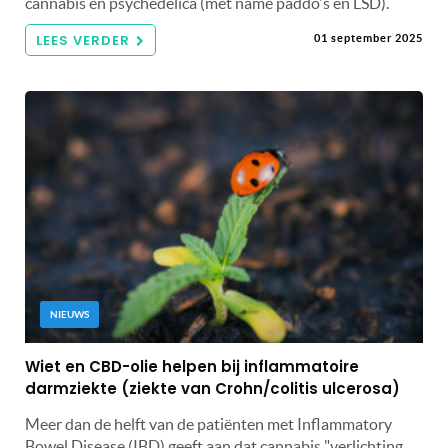
cannabis en psychedelica (met name paddo's en LSD).
LEES VERDER
01 september 2025
NIEUWS
Wiet en CBD-olie helpen bij inflammatoire
darmziekte (ziekte van Crohn/colitis ulcerosa)
Meer dan de helft van de patiënten met Inflammatory
Bowel Disease (IBD) geeft aan dat cannabis "verlichting