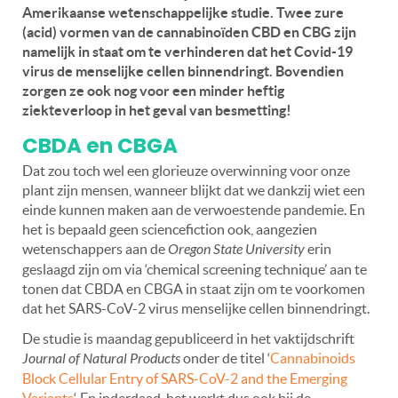
Amerikaanse wetenschappelijke studie. Twee zure
(acid) vormen van de cannabinoïden CBD en CBG zijn
namelijk in staat om te verhinderen dat het Covid-19
virus de menselijke cellen binnendringt. Bovendien
zorgen ze ook nog voor een minder heftig
ziekteverloop in het geval van besmetting!
CBDA en CBGA
Dat zou toch wel een glorieuze overwinning voor onze
plant zijn mensen, wanneer blijkt dat we dankzij wiet een
einde kunnen maken aan de verwoestende pandemie. En
het is bepaald geen sciencefiction ook, aangezien
wetenschappers aan de
Oregon State University
erin
geslaagd zijn om via ‘chemical screening technique’ aan te
tonen dat CBDA en CBGA in staat zijn om te voorkomen
dat het SARS-CoV-2 virus menselijke cellen binnendringt.
De studie is maandag gepubliceerd in het vaktijdschrift
Journal of Natural Products
onder de titel ‘
Cannabinoids
Block Cellular Entry of SARS-CoV-2 and the Emerging
Variants
‘. En inderdaad, het werkt dus ook bij de