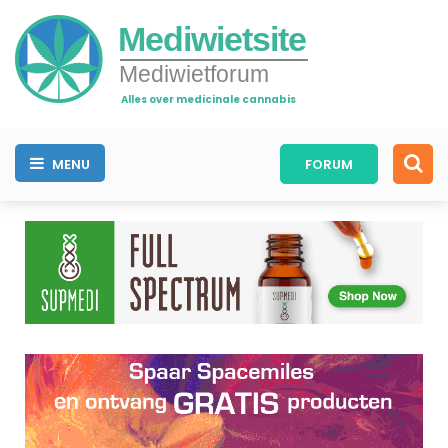
Mediwietsite
Mediwietforum
Alles over medicinale cannabis
MENU
FORUM