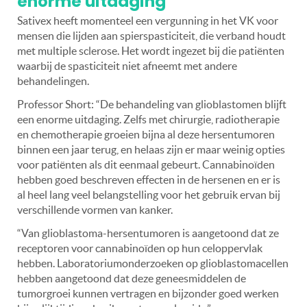
enorme uitdaging’
Sativex heeft momenteel een vergunning in het VK voor
mensen die lijden aan spierspasticiteit, die verband houdt
met multiple sclerose. Het wordt ingezet bij die patiënten
waarbij de spasticiteit niet afneemt met andere
behandelingen.
Professor Short:
“De behandeling van glioblastomen blijft
een enorme uitdaging. Zelfs met chirurgie, radiotherapie
en chemotherapie groeien bijna al deze hersentumoren
binnen een jaar terug, en helaas zijn er maar weinig opties
voor patiënten als dit eenmaal gebeurt. Cannabinoïden
hebben goed beschreven effecten in de hersenen en er is
al heel lang veel belangstelling voor het gebruik ervan bij
verschillende vormen van kanker.
“Van glioblastoma-hersentumoren is aangetoond dat ze
receptoren voor cannabinoïden op hun celoppervlak
hebben. Laboratoriumonderzoeken op glioblastomacellen
hebben aangetoond dat deze geneesmiddelen de
tumorgroei kunnen vertragen en bijzonder goed werken