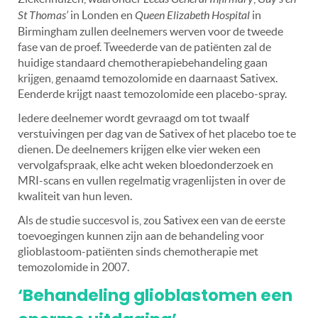
St Thomas’
in Londen en
Queen Elizabeth Hospital
in
Birmingham zullen deelnemers werven voor de tweede
fase van de proef. Tweederde van de patiënten zal de
huidige standaard chemotherapiebehandeling gaan
krijgen, genaamd temozolomide en daarnaast Sativex.
Eenderde krijgt naast temozolomide een placebo-spray.
Iedere deelnemer wordt gevraagd om tot twaalf
verstuivingen per dag van de Sativex of het placebo toe te
dienen. De deelnemers krijgen elke vier weken een
vervolgafspraak, elke acht weken bloedonderzoek en
MRI-scans en vullen regelmatig vragenlijsten in over de
kwaliteit van hun leven.
Als de studie succesvol is, zou Sativex een van de eerste
toevoegingen kunnen zijn aan de behandeling voor
glioblastoom-patiënten sinds chemotherapie met
temozolomide in 2007.
‘Behandeling
glioblastomen een