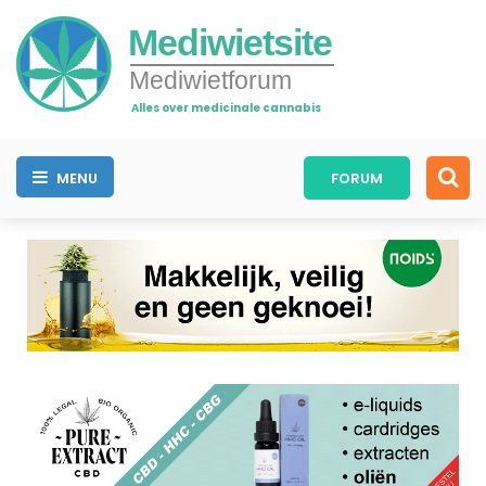
Mediwietsite
Mediwietforum
Alles over medicinale cannabis
MENU
FORUM