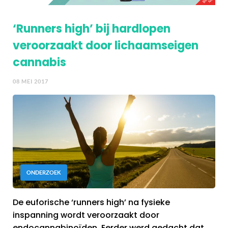
‘Runners high’ bij hardlopen
veroorzaakt door lichaamseigen
cannabis
08 MEI 2017
ONDERZOEK
De euforische ‘runners high’ na fysieke
inspanning wordt veroorzaakt door
endocannabinoïden. Eerder werd gedacht dat