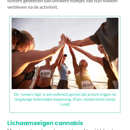
lichtere gedeelten dan donkere hoekjes van hun hokken
verbleven na de activiteit.
De ‘runners high’ is een euforisch gevoel dat je kunt krijgen na
langdurige lichamelijke inspanning. [Foto: shutterstock/Jacob
Lund]
Lichaamseigen cannabis