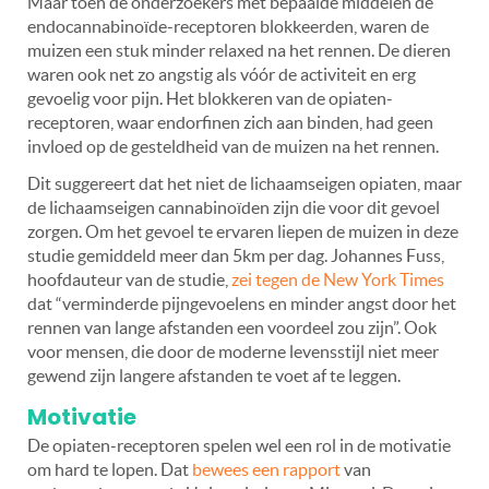
Maar toen de onderzoekers met bepaalde middelen de
endocannabinoïde-receptoren blokkeerden, waren de
muizen een stuk minder relaxed na het rennen. De dieren
waren ook net zo angstig als vóór de activiteit en erg
gevoelig voor pijn. Het blokkeren van de opiaten-
receptoren, waar endorfinen zich aan binden, had geen
invloed op de gesteldheid van de muizen na het rennen.
Dit suggereert dat het niet de lichaamseigen opiaten, maar
de lichaamseigen cannabinoïden zijn die voor dit gevoel
zorgen. Om het gevoel te ervaren liepen de muizen in deze
studie gemiddeld meer dan 5km per dag. Johannes Fuss,
hoofdauteur van de studie,
zei tegen de New York Times
dat “verminderde pijngevoelens en minder angst door het
rennen van lange afstanden een voordeel zou zijn”. Ook
voor mensen, die door de moderne levensstijl niet meer
gewend zijn langere afstanden te voet af te leggen.
Motivatie
De opiaten-receptoren spelen wel een rol in de motivatie
om hard te lopen. Dat
bewees een rapport
van