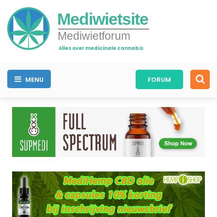
Mediwietsite
Mediwietforum
Alles over medicinale cannabis
MENU
FORUM