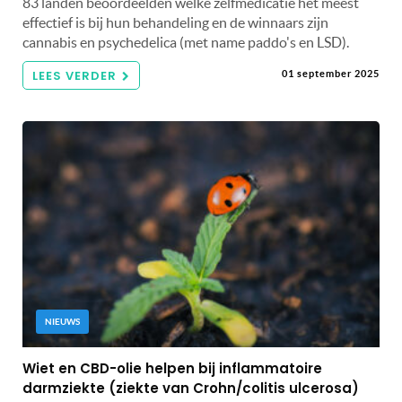
83 landen beoordeelden welke zelfmedicatie het meest
effectief is bij hun behandeling en de winnaars zijn
cannabis en psychedelica (met name paddo's en LSD).
LEES VERDER
01 september 2025
NIEUWS
Wiet en CBD-olie helpen bij inflammatoire
darmziekte (ziekte van Crohn/colitis ulcerosa)