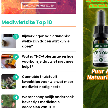
Mediwietsite Top 10
Bijwerkingen van cannabis:
1
welke zijn dat en wat kun je
doen?
Wat is THC-tolerantie en hoe
2
voorkom je dat wiet niet meer
helpt?
Cannabis thuisteelt:
3
kweektips voor wie wat meer
mediwiet nodig heeft
Wetenschappelijk onderzoek
4
bevestigt medicinale
voordelen van THC