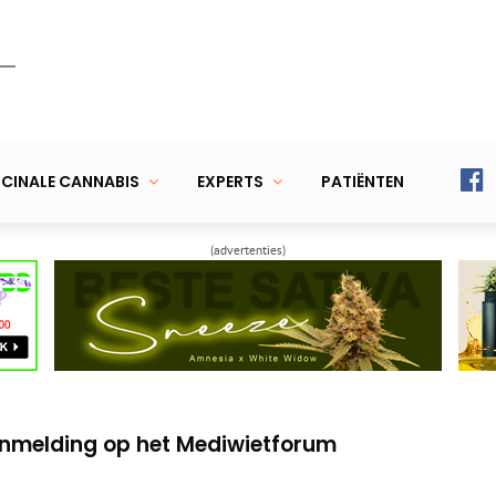
CINALE CANNABIS
EXPERTS
PATIËNTEN
(advertenties)
in hand op Cannabis Bevrijdingsdag 2017
 vliegen de schappen uit
anmelding op het Mediwietforum
in hand op Cannabis Bevrijdingsdag 2017