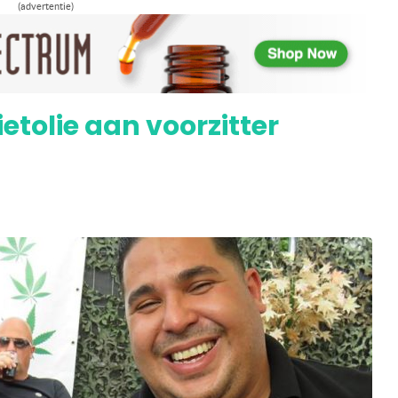
(advertentie)
 vliegen de schappen uit
ietolie aan voorzitter