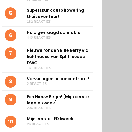
Superskunk autoflowering
5
thuisavontuur!
182 REACTIES
Hulp gevraagd cannabis
6
445 REACTIES
Nieuwe ronden Blue Berry via
7
lichthouse van Spliff seeds
DWC
131 REACTIES
Vervuilingen in concentraat?
8
2 REACTIES
Een Nieuw Begin! [Mijn eerste
9
legale kweek]
206 REACTIES
Mijn eerste LED kweek
10
93 REACTIES