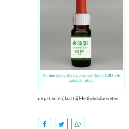
Yassine kreeg zijn ongeopende flesjes CBD-olie
gelukkig retour
de patiënten’, laat hij Mediwietsite weten.