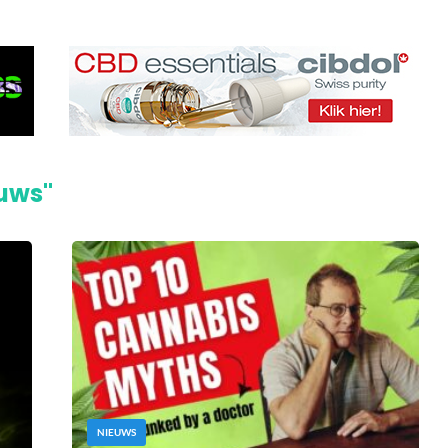
euws"
NIEUWS