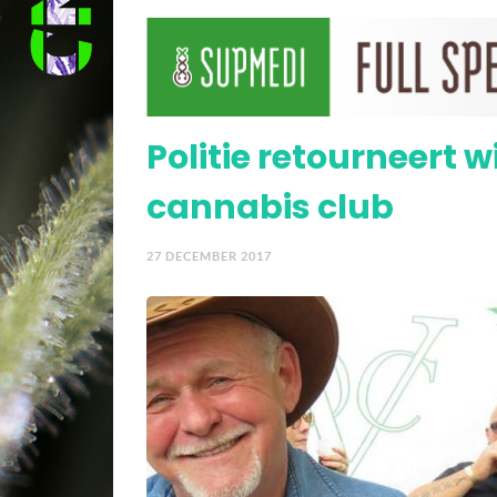
Wietsigaretten met CBD
Politie retourneert w
cannabis club
27 DECEMBER 2017