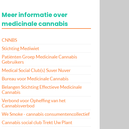
Meer informatie over
medicinale cannabis
CNNBS
Stichting Mediwiet
Patiënten Groep Medicinale Cannabis
Gebruikers
Medical Social Club(s) Suver Nuver
Bureau voor Medicinale Cannabis
Belangen Stichting Effectieve Medicinale
Cannabis
Verbond voor Opheffing van het
Cannabisverbod
We Smoke - cannabis consumentencollectief
Cannabis social club Trekt Uw Plant