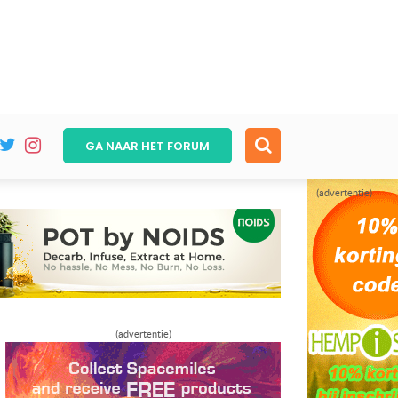
GA NAAR HET
FORUM
(advertentie)
(advertentie)