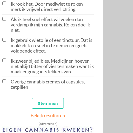
Ik rook het. Door mediwiet te roken
merk ik vrijwel direct verlichting.
Als ik heel snel effect wil voelen dan
verdamp ik mijn cannabis. Roken doe ik
niet.
Ik gebruik wietolie of een tinctuur. Dat is
makkelijk en snel in te nemen en geeft
voldoende effect.
Ik zweer bij edibles. Medicijnen hoeven
niet altijd bitter of vies te smaken want ik
maak er graag iets lekkers van.
Overig: cannabis cremes of capsules,
zetpillen
Bekijk resultaten
(advertentie)