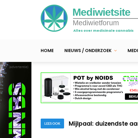
Mediwietsite
Mediwietforum
Alles over medicinale cannabis
HOME
NIEUWS / ONDERZOEK
MEDI
(advertentie)
Fun- en mediwiet hand 
Wietsigaretten met CBD
Mijlpaal: duizendste a
LEES OOK
Fun- en mediwiet hand 