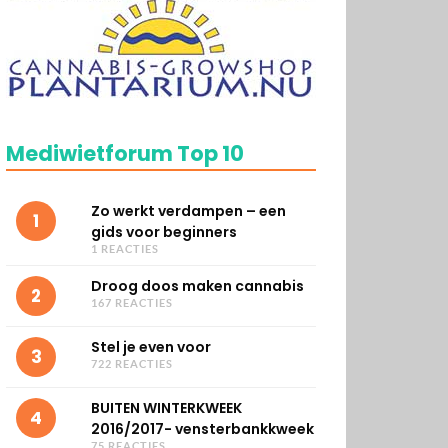
Mediwietforum Top 10
Zo werkt verdampen – een
1
gids voor beginners
1 REACTIES
Droog doos maken cannabis
2
167 REACTIES
Stel je even voor
3
722 REACTIES
BUITEN WINTERKWEEK
4
2016/2017- vensterbankkweek
75 REACTIES