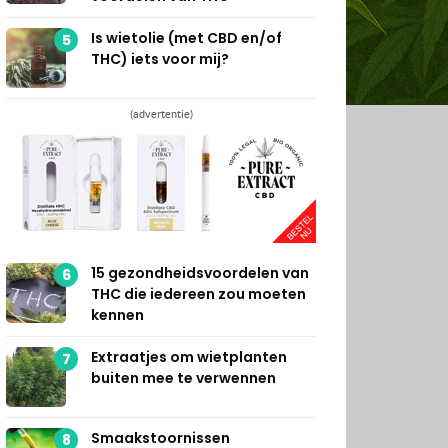
Is wietolie (met CBD en/of
5
THC) iets voor mij?
(advertentie)
15 gezondheidsvoordelen van
6
THC die iedereen zou moeten
kennen
Extraatjes om wietplanten
7
buiten mee te verwennen
Smaakstoornissen
8