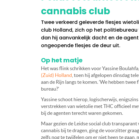
cannabis club
Twee verkeerd geleverde flesjes wietol
club Holland, zich op het politiebureau
dan hij aanvankelijk dacht en de agen
ongeopende flesjes de deur uit.
Op het matje
Het was flink schrikken voor Yassine Boulahfa,
(Zuid) Holland
, toen hij afgelopen dinsdag te
aan de Rijn langs te komen. ‘We hebben twee f
bureau?’
Yassine schoot hierop, logischerwijs, enigszins 
verstrekken van wietolie met THC officieel met 
bij de agenten terecht waren gekomen.
Maar gezien de Leidse social club transparant
cannabis bij te dragen, ging de voorzitter graa
zelfs nog te twijfelen om er niet heen te gaan, m