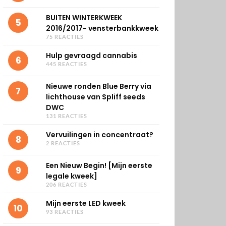
BUITEN WINTERKWEEK
5
2016/2017- vensterbankkweek
75 REACTIES
Hulp gevraagd cannabis
6
445 REACTIES
Nieuwe ronden Blue Berry via
7
lichthouse van Spliff seeds
DWC
131 REACTIES
Vervuilingen in concentraat?
8
2 REACTIES
Een Nieuw Begin! [Mijn eerste
9
legale kweek]
206 REACTIES
Mijn eerste LED kweek
10
93 REACTIES