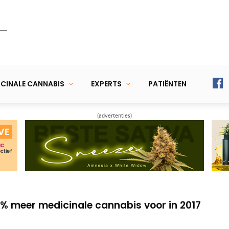
CINALE CANNABIS
EXPERTS
PATIËNTEN
(advertenties)
nization: ‘CBD is medicinaal en géén drug’
an de Canadese mediwiet van Tilray
5% meer medicinale cannabis voor in 2017
nization: ‘CBD is medicinaal en géén drug’