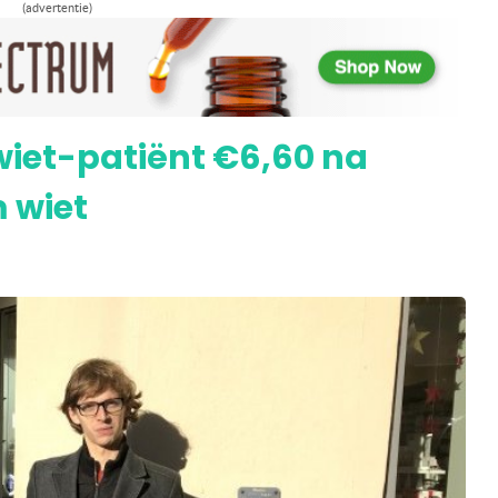
(advertentie)
an de Canadese mediwiet van Tilray
wiet-patiënt €6,60 na
 wiet