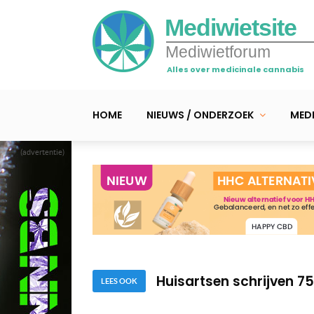
Mediwietsite
Mediwietforum
Alles over medicinale cannabis
HOME
NIEUWS / ONDERZOEK
MEDI
(advertentie)
VN’s World Health Orga
Vier Europese landen a
Huisartsen schrijven 7
LEES OOK
VN’s World Health Orga