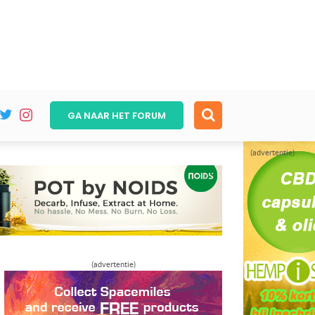
GA NAAR HET
FORUM
(advertentie)
(advertentie)