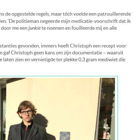
ens de opgestelde regels, maar tóch voelde een patrouillerende
llen. ‘De politieman negeerde mijn medicatie-voorschrift dat ik
me door me een
junkie
te noemen en fouilleerde mij en alle
ubstanties gevonden, immers heeft Christoph een recept voor
an gaf Christoph geen kans om zijn documentatie – waaruit
– te laten zien en vernietigde ter plekke 0,3 gram mediwiet die