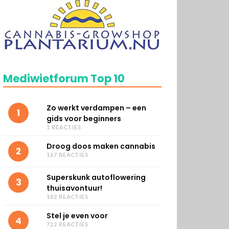
Mediwietforum Top 10
Zo werkt verdampen – een
1
gids voor beginners
1 REACTIES
Droog doos maken cannabis
2
167 REACTIES
Superskunk autoflowering
3
thuisavontuur!
182 REACTIES
Stel je even voor
4
722 REACTIES