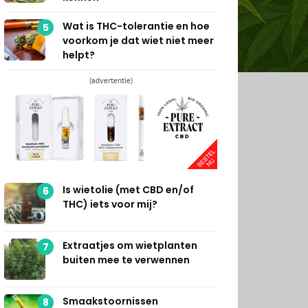
Wat is THC-tolerantie en hoe
5
voorkom je dat wiet niet meer
helpt?
(advertentie)
Is wietolie (met CBD en/of
6
THC) iets voor mij?
Extraatjes om wietplanten
7
buiten mee te verwennen
Smaakstoornissen
8