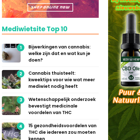
Mediwietsite Top 10
Bijwerkingen van cannabis:
1
welke zijn dat en wat kun je
doen?
Cannabis thuisteelt:
2
kweektips voor wie wat meer
mediwiet nodig heeft
Wetenschappelijk onderzoek
3
bevestigt medicinale
voordelen van THC
15 gezondheidsvoordelen van
4
THC die iedereen zou moeten
kennen