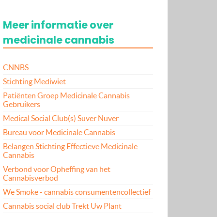
Meer informatie over
medicinale cannabis
CNNBS
Stichting Mediwiet
Patiënten Groep Medicinale Cannabis
Gebruikers
Medical Social Club(s) Suver Nuver
Bureau voor Medicinale Cannabis
Belangen Stichting Effectieve Medicinale
Cannabis
Verbond voor Opheffing van het
Cannabisverbod
We Smoke - cannabis consumentencollectief
Cannabis social club Trekt Uw Plant