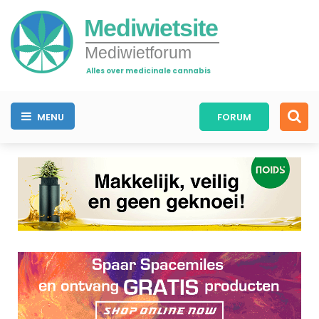
Mediwietsite
Mediwietforum
Alles over medicinale cannabis
MENU
FORUM