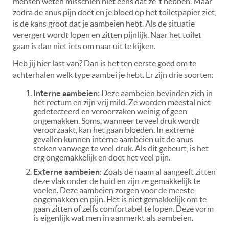
mensen weten misschien niet eens dat ze ‘t hebben. Maar
zodra de anus pijn doet en je bloed op het toiletpapier ziet,
is de kans groot dat je aambeien hebt. Als de situatie
verergert wordt lopen en zitten pijnlijk. Naar het toilet
gaan is dan niet iets om naar uit te kijken.
Heb jij hier last van? Dan is het ten eerste goed om te
achterhalen welk type aambei je hebt. Er zijn drie soorten:
Interne aambeien
: Deze aambeien bevinden zich in
het rectum en zijn vrij mild. Ze worden meestal niet
gedetecteerd en veroorzaken weinig of geen
ongemakken. Soms, wanneer te veel druk wordt
veroorzaakt, kan het gaan bloeden. In extreme
gevallen kunnen interne aambeien uit de anus
steken vanwege te veel druk. Als dit gebeurt, is het
erg ongemakkelijk en doet het veel pijn.
Externe aambeien
: Zoals de naam al aangeeft zitten
deze vlak onder de huid en zijn ze gemakkelijk te
voelen. Deze aambeien zorgen voor de meeste
ongemakken en pijn. Het is niet gemakkelijk om te
gaan zitten of zelfs comfortabel te lopen. Deze vorm
is eigenlijk wat men in aanmerkt als aambeien.