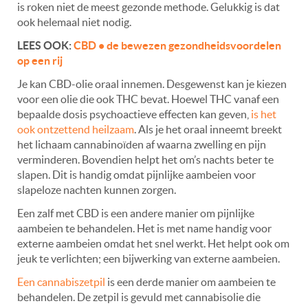
is roken niet de meest gezonde methode. Gelukkig is dat
ook helemaal niet nodig.
LEES OOK:
CBD • de bewezen gezondheidsvoordelen
op een rij
Je kan CBD-olie oraal innemen. Desgewenst kan je kiezen
voor een olie die ook THC bevat. Hoewel THC vanaf een
bepaalde dosis psychoactieve effecten kan geven,
is het
ook ontzettend heilzaam
. Als je het oraal inneemt breekt
het lichaam cannabinoïden af ​​waarna zwelling en pijn
verminderen. Bovendien helpt het om’s nachts beter te
slapen. Dit is handig omdat pijnlijke aambeien voor
slapeloze nachten kunnen zorgen.
Een zalf met CBD is een andere manier om pijnlijke
aa
mbeien te behandelen. Het is met name handig voor
externe aambeien omdat het snel werkt. Het helpt ook om
jeuk te verlichten; een bijwerking van externe aambeien.
Een cannabiszetpil
is een derde manier om aambeien te
behandelen. De zetpil is gevuld met cannabisolie die