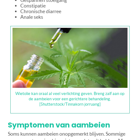
Constipatie
Chronische diarree
Anale seks
Wietolie kan oraal al veel verlichting geven. Breng zalf aan op
de aambeien voor een gerichtere behandeling.
[Shutterstock/Tinnakorn jorruang]
Symptomen van aambeien
Soms kunnen aambeien onopgemerkt blijven. Sommige