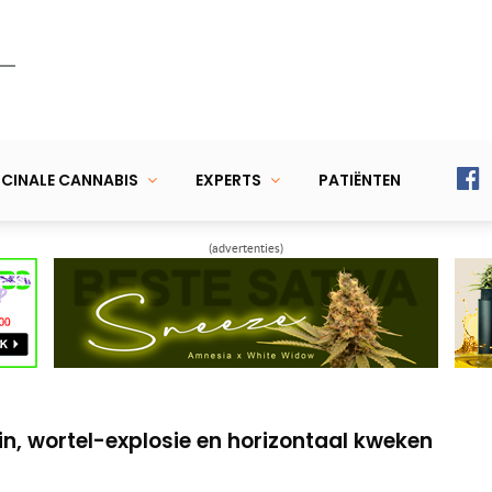
CINALE CANNABIS
EXPERTS
PATIËNTEN
(advertenties)
eel uit kweekkast en ontkiemt wietzaden
e Green Magic-planten aan het werk
in, wortel-explosie en horizontaal kweken
eel uit kweekkast en ontkiemt wietzaden