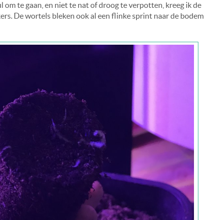
om te gaan, en niet te nat of droog te verpotten, kreeg ik de
kers. De wortels bleken ook al een flinke sprint naar de bodem