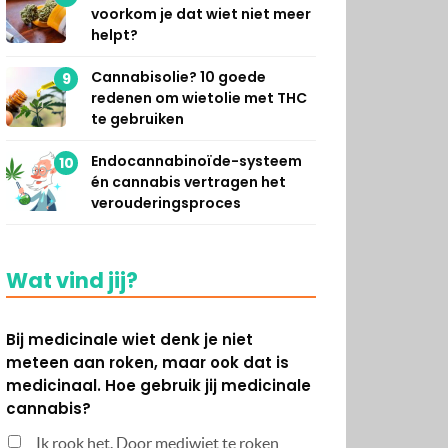
voorkom je dat wiet niet meer
helpt?
Cannabisolie? 10 goede
9
redenen om wietolie met THC
te gebruiken
Endocannabinoïde-systeem
10
én cannabis vertragen het
verouderingsproces
Wat vind jij?
Bij medicinale wiet denk je niet
meteen aan roken, maar ook dat is
medicinaal. Hoe gebruik jij medicinale
cannabis?
Ik rook het. Door mediwiet te roken