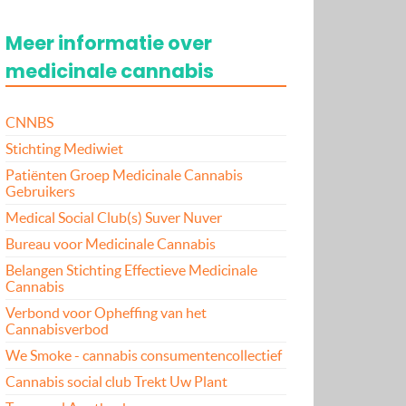
Meer informatie over
medicinale cannabis
CNNBS
Stichting Mediwiet
Patiënten Groep Medicinale Cannabis
Gebruikers
Medical Social Club(s) Suver Nuver
Bureau voor Medicinale Cannabis
Belangen Stichting Effectieve Medicinale
Cannabis
Verbond voor Opheffing van het
Cannabisverbod
We Smoke - cannabis consumentencollectief
Cannabis social club Trekt Uw Plant