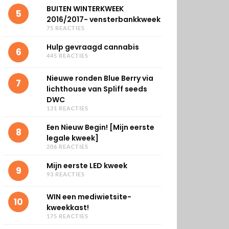
BUITEN WINTERKWEEK
5
2016/2017- vensterbankkweek
75 REACTIES
Hulp gevraagd cannabis
6
445 REACTIES
Nieuwe ronden Blue Berry via
7
lichthouse van Spliff seeds
DWC
131 REACTIES
Een Nieuw Begin! [Mijn eerste
8
legale kweek]
206 REACTIES
Mijn eerste LED kweek
9
93 REACTIES
WIN een mediwietsite-
10
kweekkast!
175 REACTIES