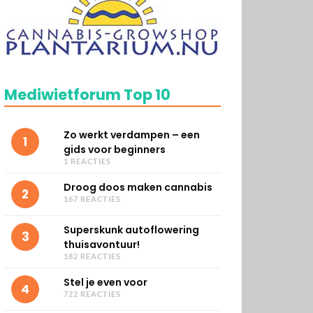
Mediwietforum Top 10
Zo werkt verdampen – een
1
gids voor beginners
1 REACTIES
Droog doos maken cannabis
2
167 REACTIES
Superskunk autoflowering
3
thuisavontuur!
182 REACTIES
Stel je even voor
4
722 REACTIES