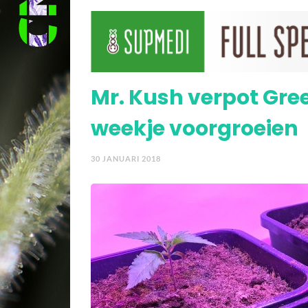
Mr. Kush zet ontkiemd
Mr. Kush verpot Gr
weekje voorgroeien
30 JANUARI 2018