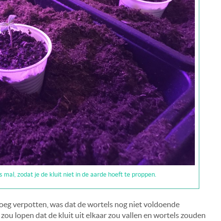
 mal, zodat je de kluit niet in de aarde hoeft te proppen.
 vroeg verpotten, was dat de wortels nog niet voldoende
 zou lopen dat de kluit uit elkaar zou vallen en wortels zouden