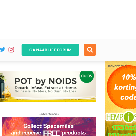
GA NAAR HET
FORUM
(advertentie)
(advertentie)