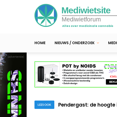
Mediwietsite
Mediwietforum
Alles over medicinale cannabis
HOME
NIEUWS / ONDERZOEK
MEDI
(advertentie)
Mr. Kush reinigt stuifm
Mr. Kush zet ontkiemd
Pendergast: de hoogte 
Mr. Kush reinigt stuifm
LEES OOK