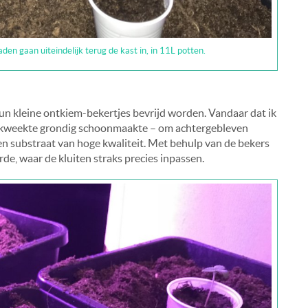
en gaan uiteindelijk terug de kast in, in 11L potten.
un kleine ontkiem-bekertjes bevrijd worden. Vandaar dat ik
in kweekte grondig schoonmaakte – om achtergebleven
een substraat van hoge kwaliteit. Met behulp van de bekers
arde, waar de kluiten straks precies inpassen.