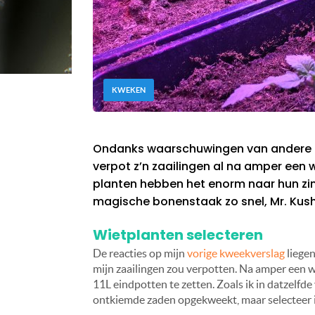
KWEKEN
Ondanks waarschuwingen van andere kw
verpot z’n zaailingen al na amper een 
planten hebben het enorm naar hun zin i
magische bonenstaak zo snel, Mr. Kus
Wietplanten selecteren
De reacties op mijn
vorige kweekverslag
liegen
mijn zaailingen zou verpotten. Na amper een w
11L eindpotten te zetten. Zoals ik in datzelfde
ontkiemde zaden opgekweekt, maar selecteer ik