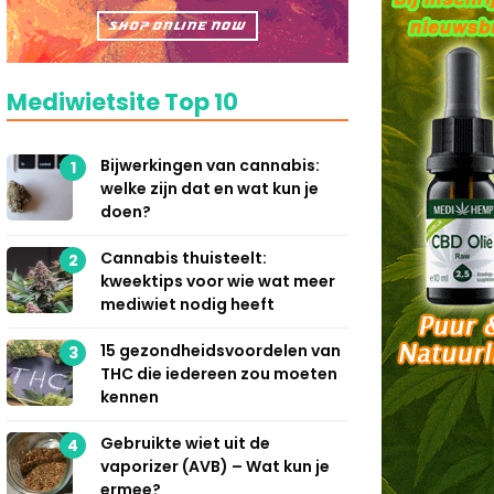
Mediwietsite Top 10
Bijwerkingen van cannabis:
1
welke zijn dat en wat kun je
doen?
Cannabis thuisteelt:
2
kweektips voor wie wat meer
mediwiet nodig heeft
15 gezondheidsvoordelen van
3
THC die iedereen zou moeten
kennen
Gebruikte wiet uit de
4
vaporizer (AVB) – Wat kun je
ermee?