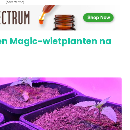
e Green Magic-planten aan het werk
(advertentie)
een Magic-wietplanten na