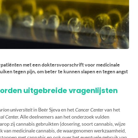
patiënten met een doktersvoorschrift voor medicinale
bruiken tegen pijn, om beter te kunnen slapen en tegen angst
rden uitgebreide vragenlijsten
rion universiteit
in Beër Sjeva en het
Cancer Center
van het
al Center.
Alle deelnemers aan het onderzoek vulden
arop zij cannabis gebruikten (dosering, soort cannabis, wijze
uik van medicinale cannabis, de waargenomen werkzaamheid,
 stoppen met cannabis en ook over het eventuele gebruik van