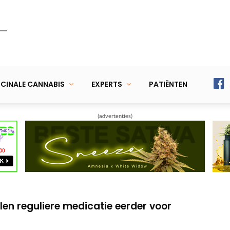
CINALE CANNABIS
EXPERTS
PATIËNTEN
(advertenties)
p lange termijn effectief bij chronische pijn
 cannabis onderzoeken van 2020
len reguliere medicatie eerder voor
p lange termijn effectief bij chronische pijn