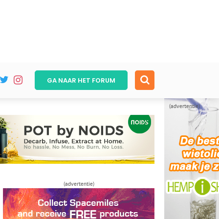
GA NAAR HET
FORUM
(advertentie)
(advertentie)