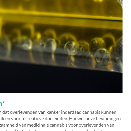
m’
an dat overlevenden van kanker inderdaad cannabis kunnen
alleen voor recreatieve doeleinden. Hoewel onze bevindingen
zaamheid van medicinale cannabis voor overlevenden van