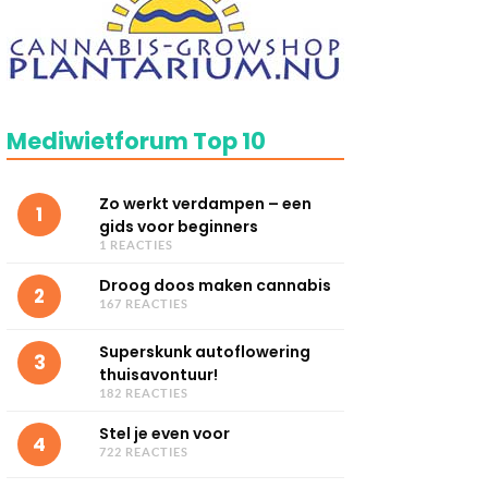
Mediwietforum Top 10
Zo werkt verdampen – een
1
gids voor beginners
1 REACTIES
Droog doos maken cannabis
2
167 REACTIES
Superskunk autoflowering
3
thuisavontuur!
182 REACTIES
Stel je even voor
4
722 REACTIES