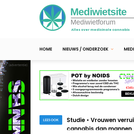
Mediwietsite
Mediwietforum
Alles over medicinale cannabis
HOME
NIEUWS / ONDERZOEK
MEDI
(advertentie)
Studie • Cannabis ook o
De 5 spraakmakendste
Studie • Vrouwen verrui
cannabis dan mannen
Studie • Cannabis ook o
LEES OOK