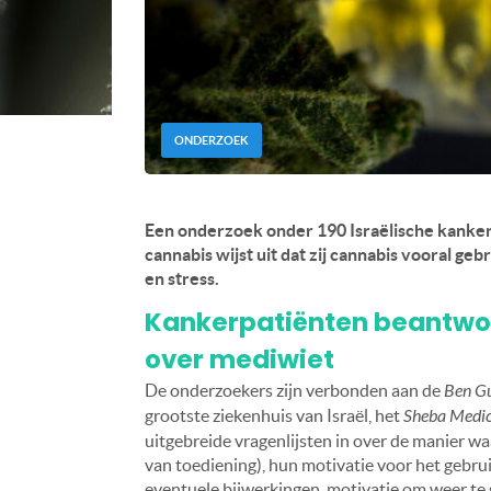
ONDERZOEK
Een onderzoek onder 190 Israëlische kanker
cannabis wijst uit dat zij cannabis vooral ge
en stress.
Kankerpatiënten beantwoo
over mediwiet
De onderzoekers zijn verbonden aan de
Ben Gu
grootste ziekenhuis van Israël, het
Sheba Medic
uitgebreide vragenlijsten in over de manier wa
van toediening), hun motivatie voor het gebr
eventuele bijwerkingen, motivatie om weer te