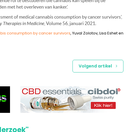
ende rol te bestuderen die cannabis kan spelen bij de
n met het overleven van kanker.’
essment of medical cannabis consumption by cancer survivors’,
 Therapies in Medicine
, Volume 56, januari 2021.
bis consumption by cancer survivors
, Yuval Zolotov, Lisa Eshet en
Volgend artikel
derzoek"