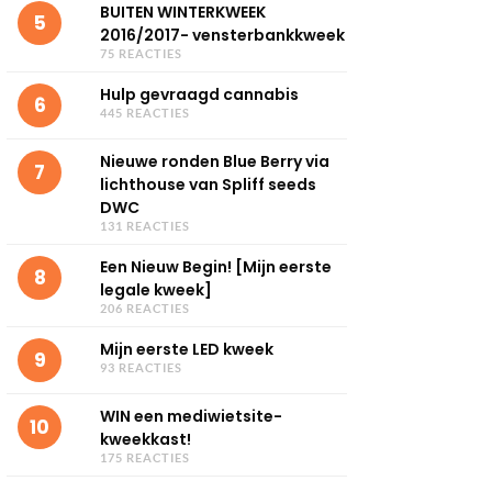
BUITEN WINTERKWEEK
5
2016/2017- vensterbankkweek
75 REACTIES
Hulp gevraagd cannabis
6
445 REACTIES
Nieuwe ronden Blue Berry via
7
lichthouse van Spliff seeds
DWC
131 REACTIES
Een Nieuw Begin! [Mijn eerste
8
legale kweek]
206 REACTIES
Mijn eerste LED kweek
9
93 REACTIES
WIN een mediwietsite-
10
kweekkast!
175 REACTIES