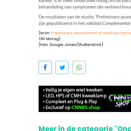
kanker, is er meer onderzoek nodig om de pass
behandeling van symptomen die verband houde
De resultaten van de studie, ‘Preliminary ass
zijn gepubliceerd in het vakblad
Complementary
[bron:
Preliminary assessment of medical canna
Ofir Morag]
[foto: Dougie Jones/Shutterstock]
Meer in de categorie "On