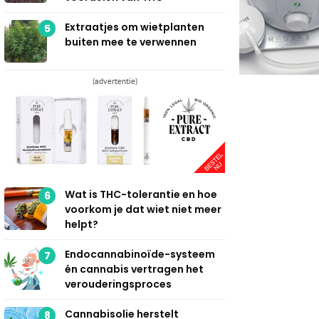
Extraatjes om wietplanten
5
buiten mee te verwennen
(advertentie)
Wat is THC-tolerantie en hoe
6
voorkom je dat wiet niet meer
helpt?
Endocannabinoïde-systeem
7
én cannabis vertragen het
verouderingsproces
Cannabisolie herstelt
8