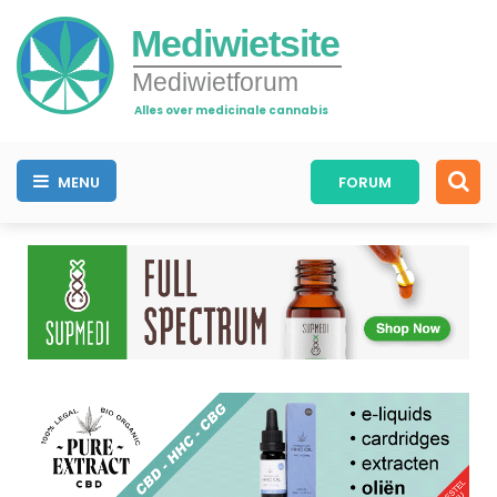
Mediwietsite
Mediwietforum
Alles over medicinale cannabis
MENU
FORUM