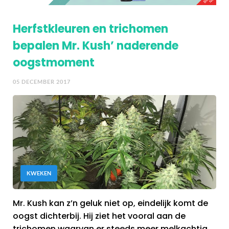
Herfstkleuren en trichomen
bepalen Mr. Kush’ naderende
oogstmoment
05 DECEMBER 2017
KWEKEN
Mr. Kush kan z’n geluk niet op, eindelijk komt de
oogst dichterbij. Hij ziet het vooral aan de
trichomen waarvan er steeds meer melkachtig