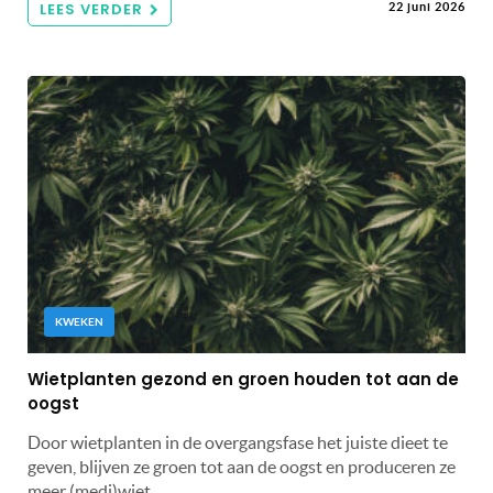
LEES VERDER
22 juni 2026
KWEKEN
Wietplanten gezond en groen houden tot aan de
oogst
Door wietplanten in de overgangsfase het juiste dieet te
geven, blijven ze groen tot aan de oogst en produceren ze
meer (medi)wiet.