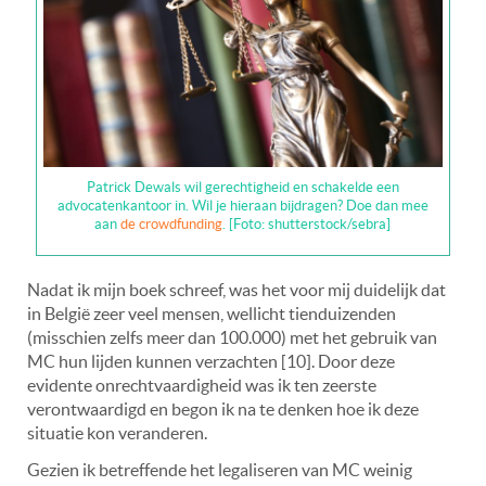
Patrick Dewals wil gerechtigheid en schakelde een
advocatenkantoor in. Wil je hieraan bijdragen? Doe dan mee
aan
de crowdfunding
. [Foto: shutterstock/sebra]
Nadat ik mijn boek schreef, was het voor mij duidelijk dat
in België zeer veel mensen, wellicht tienduizenden
(misschien zelfs meer dan 100.000) met het gebruik van
MC hun lijden kunnen verzachten [10]. Door deze
evidente onrechtvaardigheid was ik ten zeerste
verontwaardigd en begon ik na te denken hoe ik deze
situatie kon veranderen.
Gezien ik betreffende het legaliseren van MC weinig