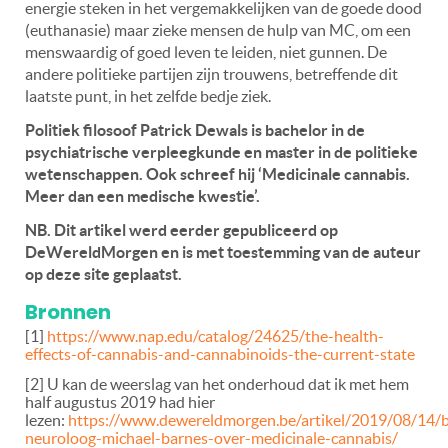
energie steken in het vergemakkelijken van de goede dood
(euthanasie) maar zieke mensen de hulp van MC, om een
menswaardig of goed leven te leiden, niet gunnen. De
andere politieke partijen zijn trouwens, betreffende dit
laatste punt, in het zelfde bedje ziek.
Politiek filosoof Patrick Dewals is bachelor in de
psychiatrische verpleegkunde en master in de politieke
wetenschappen. Ook schreef hij ‘Medicinale cannabis.
Meer dan een medische kwestie’.
NB. Dit artikel werd eerder gepubliceerd op
DeWereldMorgen en is met toestemming van de auteur
op deze site geplaatst.
Bronnen
[1]
https://www.nap.edu/catalog/24625/the-health-
effects-of-cannabis-and-cannabinoids-the-current-state
[2] U kan de weerslag van het onderhoud dat ik met hem
half augustus 2019 had hier
lezen:
https://www.dewereldmorgen.be/artikel/2019/08/14/b
neuroloog-michael-barnes-over-medicinale-cannabis/