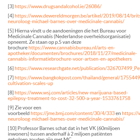
[3]
https://www.drugsandalcohol.ie/26086/
[4]
https://www.dewereldmorgen.be/artikel/2019/08/14/brit
neuroloog-michael-barnes-over-medicinale-cannabis/
[5] Hierna vindt u de aandoeningen die het Bureau voor
Medicinale Cannabis (Nederlandse overheidsorganisatie)
opneemt. Ze staan op p.5 van deze
brochure
https://www.cannabisbureau.nl/arts-en-
apotheker/documenten/brochures/2018/11/27/medicinale-
cannabis-informatiebrochure-voor-artsen-en-apothekers
[6]
https://www.researchgate.net/publication/326707499_Pers
[7]
https://www.bangkokpost.com/thailand/general/1755449
cultivation-scales-up
[8]
https://www.wsj.com/articles/new-marijuana-based-
epilepsy-treatment-to-cost-32-500-a-year-1533761758
[9] Zie voor een
voorbeeld
https://jme.bmj.com/content/30/4/333
en
https:/
neuroloog-michael-barnes-over-medicinale-cannabis/
[10] Professor Barnes schat dat in het VK (60miljoen
inwoners) tussen anderhalf à 2 miljoen patiënten
geholpen zouden zijn met MC