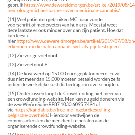
gebruik
https://www.dewereldmorgen.be/artikel/2019/08/14/
neuroloog-michael-barnes-over-medicinale-cannabis/
[11] Veel patiënten gebruiken MC maar zonder
voorschrift of medeweten van hun arts. Meestal weet
deze laatste er ook minder over dan zijn patiënt. Hoe dat
kan leest u
hier
https://www.dewereldmorgen.be/artikel/2019/07/08/on
erkennen-medicinale-cannabis-wel-als-pijnbestrijder/
[12] Zie vorige voetnoot
[13] Zie voetnoot 6
[14] De kost werd op 15.000 euro geplafonneerd. Er zal
dus niet meer dan 15.000 moeten betaald worden zelfs
indien de werkelijke kost dit bedrag zou overschrijden.
[15] Ondertussen loopt de Crowdfunding niet meer via
een crowdfunding-website. Men kan nu geld doneren via
de vzw WeAreSofie BE87 1030 6095 7494 of
via
https://kandabis.be/free-mc-ingebrekestelling-
belgische-overheid/
. Hierdoor verdwijnen de
commissiekosten die men dient te betalen aan de
organiserende crowdfunding-website.