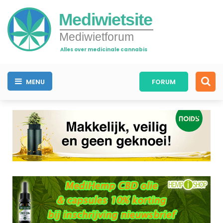
Mediwietsite
Mediwietforum
Alles over medicinale cannabis
MENU
FORUM