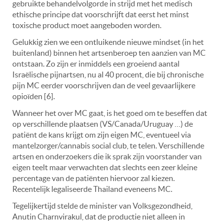
gebruikte behandelvolgorde in strijd met het medisch
ethische principe dat voorschrijft dat eerst het minst
toxische product moet aangeboden worden.
Gelukkig zien we een ontluikende nieuwe mindset (in het
buitenland) binnen het artsenberoep ten aanzien van MC
ontstaan. Zo zijn er inmiddels een groeiend aantal
Israëlische pijnartsen, nu al 40 procent, die bij chronische
pijn MC eerder voorschrijven dan de veel gevaarlijkere
opioïden [6].
Wanneer het over MC gaat, is het goed om te beseffen dat
op verschillende plaatsen (VS/Canada/Uruguay …) de
patiënt de kans krijgt om zijn eigen MC, eventueel via
mantelzorger/cannabis social club, te telen. Verschillende
artsen en onderzoekers die ik sprak zijn voorstander van
eigen teelt maar verwachten dat slechts een zeer kleine
percentage van de patiënten hiervoor zal kiezen.
Recentelijk legaliseerde Thailand eveneens MC.
Tegelijkertijd stelde de minister van Volksgezondheid,
Anutin Charnvirakul, dat de productie niet alleen in