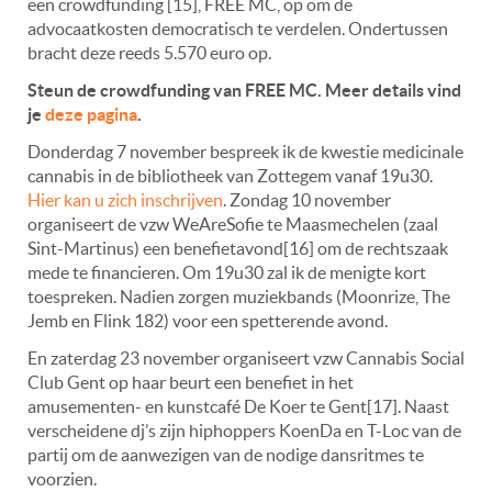
een crowdfunding [15], FREE MC, op om de
advocaatkosten democratisch te verdelen. Ondertussen
bracht deze reeds 5.570 euro op.
Steun de crowdfunding van FREE MC. Meer details vind
je
deze pagina
.
Donderdag 7 november bespreek ik de kwestie medicinale
cannabis in de bibliotheek van Zottegem vanaf 19u30.
Hier kan u zich inschrijven
. Zondag 10 november
organiseert de vzw WeAreSofie te Maasmechelen (zaal
Sint-Martinus) een benefietavond[16] om de rechtszaak
mede te financieren. Om 19u30 zal ik de menigte kort
toespreken. Nadien zorgen muziekbands (Moonrize, The
Jemb en Flink 182) voor een spetterende avond.
En zaterdag 23 november organiseert vzw Cannabis Social
Club Gent op haar beurt een benefiet in het
amusementen- en kunstcafé De Koer te Gent[17]. Naast
verscheidene dj’s zijn hiphoppers KoenDa en T-Loc van de
partij om de aanwezigen van de nodige dansritmes te
voorzien.