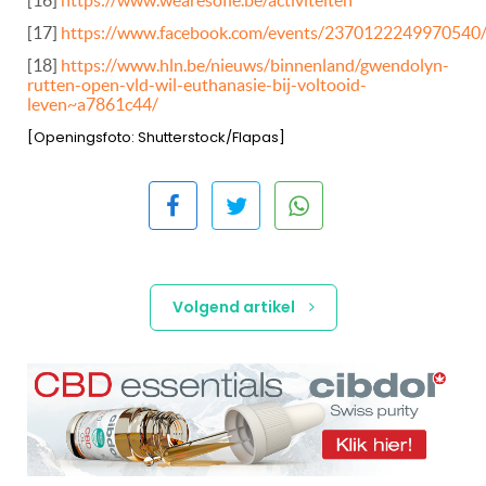
[16]
https://www.wearesofie.be/activiteiten
[17]
https://www.facebook.com/events/2370122249970540
[18]
https://www.hln.be/nieuws/binnenland/gwendolyn-
rutten-open-vld-wil-euthanasie-bij-voltooid-
leven~a7861c44/
[Openingsfoto: Shutterstock/Flapas]
Volgend artikel