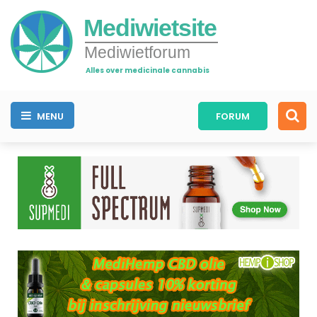
Mediwietsite
Mediwietforum
Alles over medicinale cannabis
MENU
FORUM