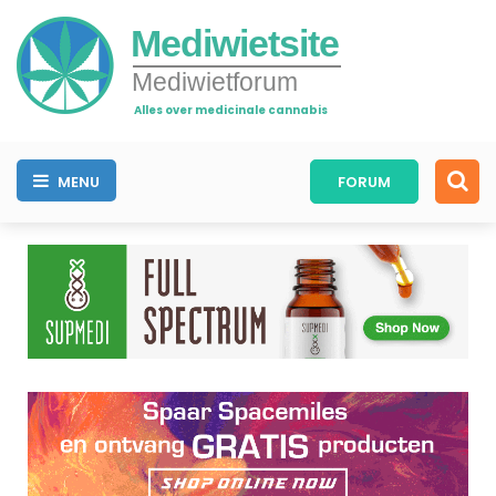
Mediwietsite
Mediwietforum
Alles over medicinale cannabis
MENU
FORUM