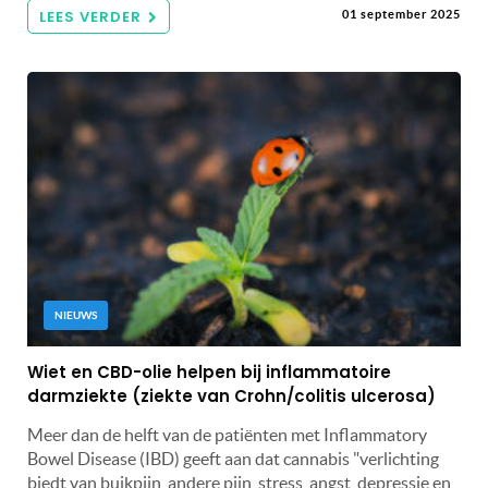
LEES VERDER
01 september 2025
NIEUWS
Wiet en CBD-olie helpen bij inflammatoire
darmziekte (ziekte van Crohn/colitis ulcerosa)
Meer dan de helft van de patiënten met Inflammatory
Bowel Disease (IBD) geeft aan dat cannabis "verlichting
biedt van buikpijn, andere pijn, stress, angst, depressie en