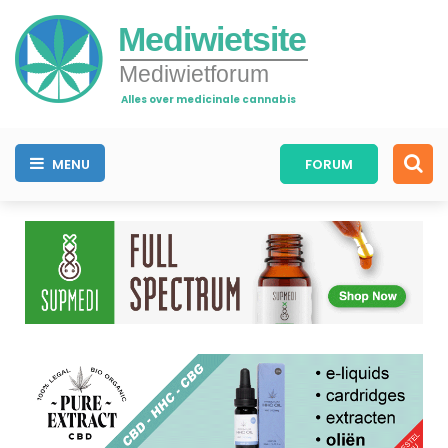
Mediwietsite
Mediwietforum
Alles over medicinale cannabis
MENU
FORUM