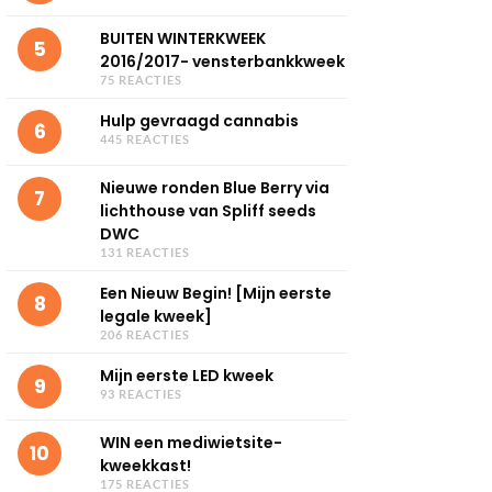
BUITEN WINTERKWEEK
5
2016/2017- vensterbankkweek
75 REACTIES
Hulp gevraagd cannabis
6
445 REACTIES
Nieuwe ronden Blue Berry via
7
lichthouse van Spliff seeds
DWC
131 REACTIES
Een Nieuw Begin! [Mijn eerste
8
legale kweek]
206 REACTIES
Mijn eerste LED kweek
9
93 REACTIES
WIN een mediwietsite-
10
kweekkast!
175 REACTIES