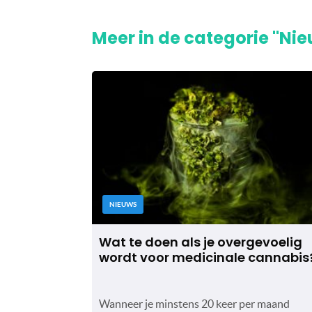
Meer in de categorie "Ni
NIEUWS
Wat te doen als je overgevoelig
wordt voor medicinale cannabis
Wanneer je minstens 20 keer per maand