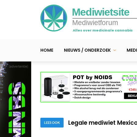
Mediwietsite
Mediwietforum
Alles over medicinale cannabis
HOME
NIEUWS / ONDERZOEK
MEDI
(advertentie)
Klinisch onderzoek naa
Suver Nuver vraagt le
Legale mediwiet Mexico
LEES OOK
Klinisch onderzoek naa