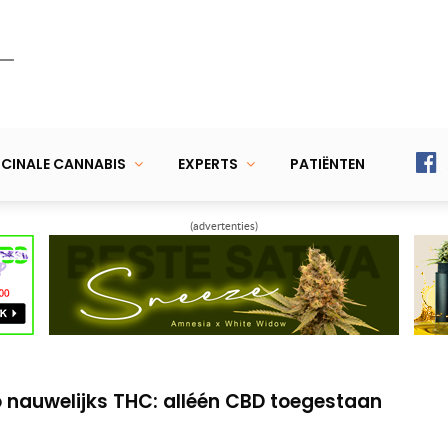
CINALE CANNABIS
EXPERTS
PATIËNTEN
(advertenties)
r cannabis-medicijnen tegen pijn bij kanker
gale kweek-vergunning aan in 8 gemeenten
 nauwelijks THC: alléén CBD toegestaan
r cannabis-medicijnen tegen pijn bij kanker