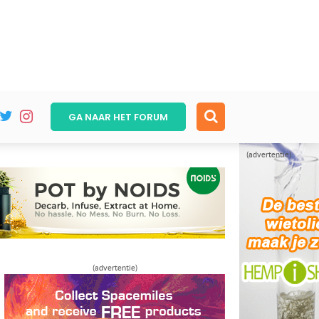
GA NAAR HET
FORUM
(advertentie)
(advertentie)