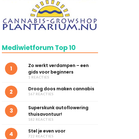
Mediwietforum Top 10
Zo werkt verdampen – een
1
gids voor beginners
1 REACTIES
Droog doos maken cannabis
2
167 REACTIES
Superskunk autoflowering
3
thuisavontuur!
182 REACTIES
Stel je even voor
4
722 REACTIES