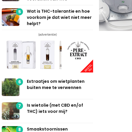
Wat is THC-tolerantie en hoe
5
voorkom je dat wiet niet meer
helpt?
(advertentie)
Extraatjes om wietplanten
6
buiten mee te verwennen
Is wietolie (met CBD en/of
7
THC) iets voor mij?
Smaakstoornissen
8