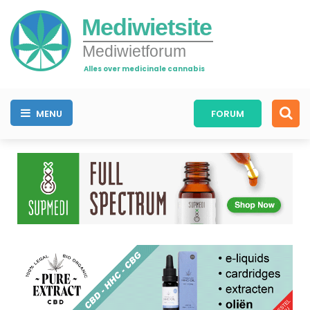
Mediwietsite
Mediwietforum
Alles over medicinale cannabis
MENU
FORUM