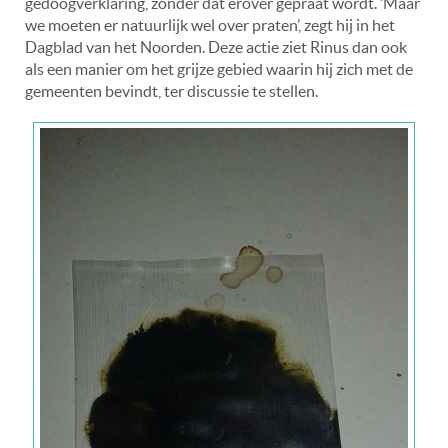
gedoogverklaring, zonder dat erover gepraat wordt. ‘Maar
we moeten er natuurlijk wel over praten’, zegt hij in het
Dagblad van het Noorden. Deze actie ziet Rinus dan ook
als een manier om het grijze gebied waarin hij zich met de
gemeenten bevindt, ter discussie te stellen.