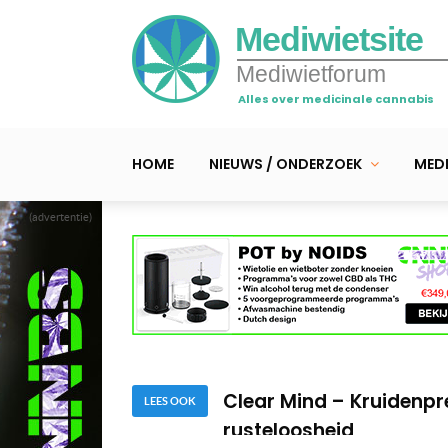
Mediwietsite
Mediwietforum
Alles over medicinale cannabis
HOME
NIEUWS / ONDERZOEK
MEDI
(advertentie)
Video – Hoe maakt Suv
Cannabis-extracten me
Clear Mind – Kruidenp
LEES OOK
rusteloosheid
Video – Hoe maakt Suv