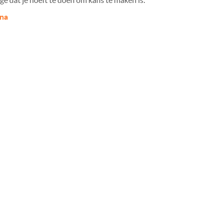
e dat je hoeft te doen om kans te maken is:
na