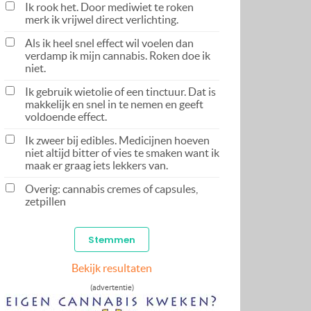
Ik rook het. Door mediwiet te roken
merk ik vrijwel direct verlichting.
Als ik heel snel effect wil voelen dan
verdamp ik mijn cannabis. Roken doe ik
niet.
Ik gebruik wietolie of een tinctuur. Dat is
makkelijk en snel in te nemen en geeft
voldoende effect.
Ik zweer bij edibles. Medicijnen hoeven
niet altijd bitter of vies te smaken want ik
maak er graag iets lekkers van.
Overig: cannabis cremes of capsules,
zetpillen
Bekijk resultaten
(advertentie)