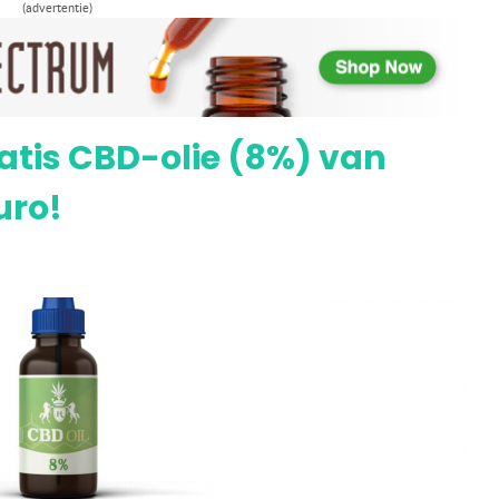
(advertentie)
t Dexso-gas: Wietolie voor gevorderden
atis CBD-olie (8%) van
uro!