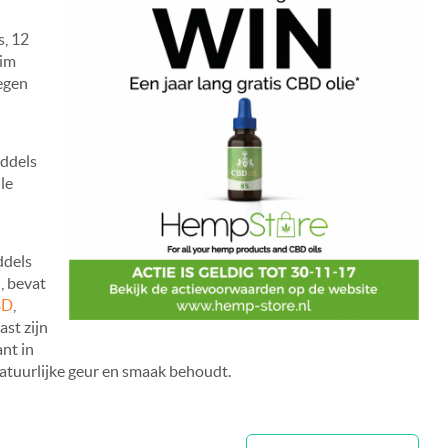
s, 12
uim
egen
iddels
le
ddels
, bevat
BD
,
ast zijn
nt in
atuurlijke geur en smaak behoudt.