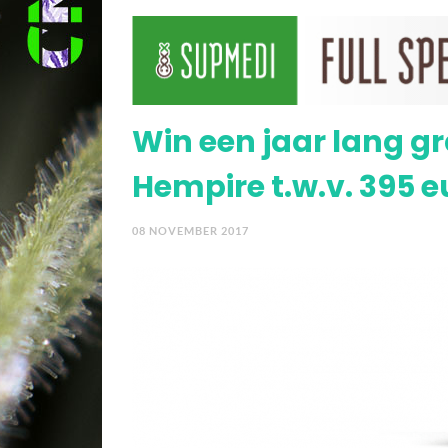
Cannabis-extracten me
Win een jaar lang gr
Hempire t.w.v. 395 e
08 NOVEMBER 2017