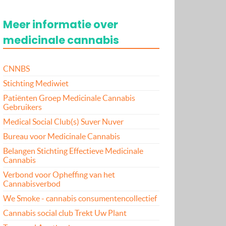
Meer informatie over
medicinale cannabis
CNNBS
Stichting Mediwiet
Patiënten Groep Medicinale Cannabis
Gebruikers
Medical Social Club(s) Suver Nuver
Bureau voor Medicinale Cannabis
Belangen Stichting Effectieve Medicinale
Cannabis
Verbond voor Opheffing van het
Cannabisverbod
We Smoke - cannabis consumentencollectief
Cannabis social club Trekt Uw Plant