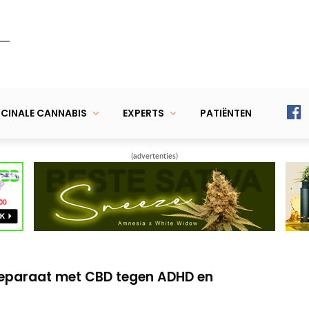
CINALE CANNABIS
EXPERTS
PATIËNTEN
(advertenties)
er Nuver THC-wietolie met kokosvet?
t Dexso-gas: Wietolie voor gevorderden
reparaat met CBD tegen ADHD en
er Nuver THC-wietolie met kokosvet?