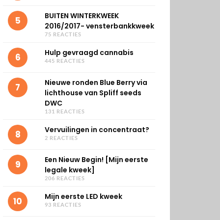
BUITEN WINTERKWEEK
5
2016/2017- vensterbankkweek
75 REACTIES
Hulp gevraagd cannabis
6
445 REACTIES
Nieuwe ronden Blue Berry via
7
lichthouse van Spliff seeds
DWC
131 REACTIES
Vervuilingen in concentraat?
8
2 REACTIES
Een Nieuw Begin! [Mijn eerste
9
legale kweek]
206 REACTIES
Mijn eerste LED kweek
10
93 REACTIES