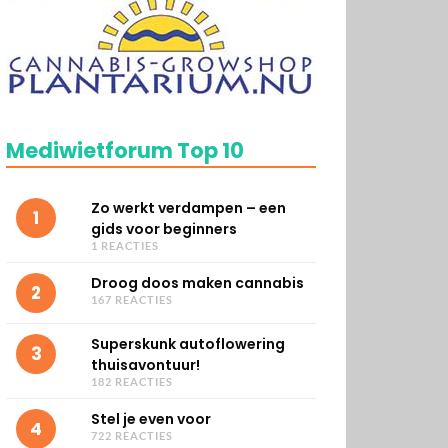
Mediwietforum Top 10
Zo werkt verdampen – een
1
gids voor beginners
1 REACTIES
Droog doos maken cannabis
2
167 REACTIES
Superskunk autoflowering
3
thuisavontuur!
182 REACTIES
Stel je even voor
4
722 REACTIES