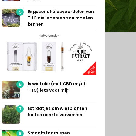
15 gezondheidsvoordelen van
5
THC die iedereen zou moeten
kennen
(advertentie)
Is wietolie (met CBD en/of
6
THC) iets voor mij?
Extraatjes om wietplanten
7
buiten mee te verwennen
Smaakstoornissen
8