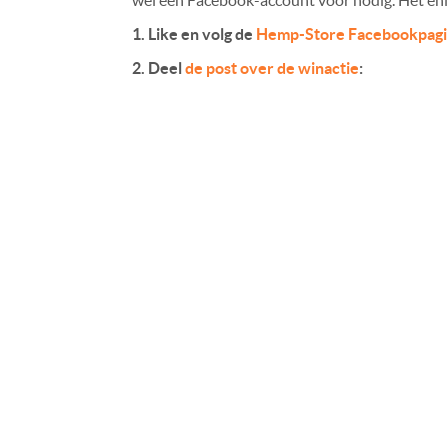
wel een Facebook-account voor nodig. Het enig
1. Like en volg de
Hemp-Store Facebookpagi
2. Deel
de post over de winactie
: