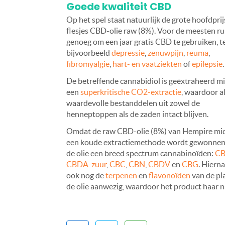
Goede kwaliteit CBD
Op het spel staat natuurlijk de grote hoofdprij
flesjes CBD-olie raw (8%). Voor de meesten r
genoeg om een jaar gratis CBD te gebruiken, t
bijvoorbeeld
depressie
,
zenuwpijn
,
reuma
,
fibromyalgie
,
hart- en vaatziekten
of
epilepsie
.
De betreffende cannabidiol is geëxtraheerd m
een
superkritische CO2-extractie
, waardoor al
waardevolle bestanddelen uit zowel de
henneptoppen als de zaden intact blijven.
Omdat de raw CBD-olie (8%) van Hempire mi
een koude extractiemethode wordt gewonnen
de olie een breed spectrum cannabinoïden:
C
CBDA-zuur
,
CBC
,
CBN
,
CBDV
en
CBG
. Hierna
ook nog de
terpenen
en
flavonoïden
van de pla
de olie aanwezig, waardoor het product haar n