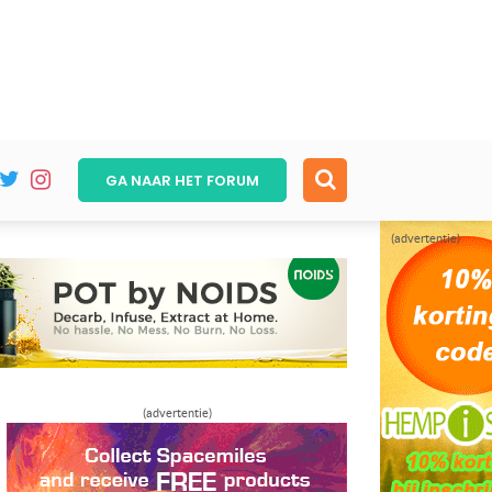
GA NAAR HET
FORUM
(advertentie)
(advertentie)