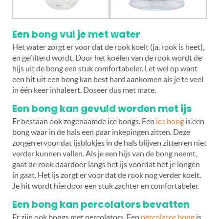
Een bong vul je met water
Het water zorgt er voor dat de rook koelt (ja, rook is heet),
en gefilterd wordt. Door het koelen van de rook wordt de
hijs uit de bong een stuk comfortabeler. Let wel op want
een hit uit een bong kan best hard aankomen als je te veel
in één keer inhaleert. Doseer dus met mate.
Een bong kan gevuld worden met ijs
Er bestaan ook zogenaamde ice bongs. Een
ice bong
is een
bong waar in de hals een paar inkepingen zitten. Deze
zorgen ervoor dat ijsblokjes in de hals blijven zitten en niet
verder kunnen vallen. Als je een hijs van de bong neemt,
gaat de rook daardoor langs het ijs voordat het je longen
in gaat. Het ijs zorgt er voor dat de rook nog verder koelt.
Je hit wordt hierdoor een stuk zachter en comfortabeler.
Een bong kan percolators bevatten
Er zijn ook bongs met percolators. Een
percolator bong
is