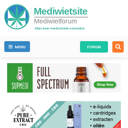
Mediwietsite
Mediwietforum
Alles over medicinale cannabis
MENU
FORUM