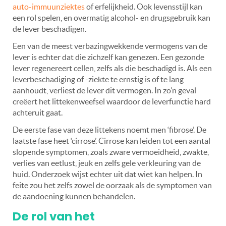
auto-immuunziektes
of erfelijkheid. Ook levensstijl kan
een rol spelen, en overmatig alcohol- en drugsgebruik kan
de lever beschadigen.
Een van de meest verbazingwekkende vermogens van de
lever is echter dat die zichzelf kan genezen. Een gezonde
lever regenereert cellen, zelfs als die beschadigd is. Als een
leverbeschadiging of -ziekte te ernstig is of te lang
aanhoudt, verliest de lever dit vermogen. In zo’n geval
creëert het littekenweefsel waardoor de leverfunctie hard
achteruit gaat.
De eerste fase van deze littekens noemt men ‘fibrose’. De
laatste fase heet ‘cirrose’.
Cirrose kan leiden tot een aantal
slopende symptomen, zoals zware vermoeidheid, zwakte,
verlies van eetlust, jeuk en zelfs gele verkleuring van de
huid.
Onderzoek wijst echter uit dat wiet kan helpen. In
feite zou het zelfs zowel de oorzaak als de symptomen van
de aandoening kunnen behandelen.
De rol van het