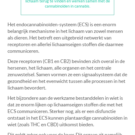
lichaam terug te vinden en werken samen met de
cannabinoïden in cannabis.
Het endocannabinoïden-systeem (ECS) is een enorm
belangrijk mechanisme in het lichaam van zowel mensen
als dieren. Het betreft een uitgebreid netwerkt van
receptoren en allerlei lichaamseigen stoffen die daarmee
communiceren.
Deze receptoren (CB1 en CB2) bevinden zich overal in de
hersenen, het lichaam, alle organen en het centrale
zenuwstelsel. Samen vormen ze een signaalsysteem dat de
gezondheid en het evenwicht tussen alle processen in het
lichaam
bevordert.
Het bijzondere aan de werkzame bestanddelen in wiet is
dat ze enorm lijken op lichaamseigen stoffen die met het
ECS communiceren. Sterker nog, als er een disfunctie
ontstaat in het ECS kunnen plantaardige cannabinoïden in
wiet (zoals THC en CBD) uitkomst bieden.
Dit geldt zeker ook voor de lever. Dit orgaan zit namelijk