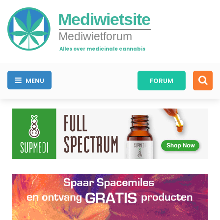
Mediwietsite
Mediwietforum
Alles over medicinale cannabis
MENU
FORUM