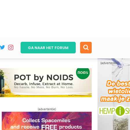
GA NAAR HET
FORUM
(advertentie)
(advertentie)