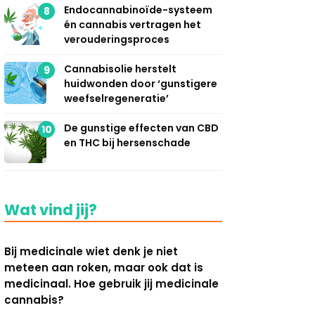
Endocannabinoïde-systeem
8
én cannabis vertragen het
verouderingsproces
Cannabisolie herstelt
9
huidwonden door ‘gunstigere
weefselregeneratie’
De gunstige effecten van CBD
10
en THC bij hersenschade
Wat vind jij?
Bij medicinale wiet denk je niet
meteen aan roken, maar ook dat is
medicinaal. Hoe gebruik jij medicinale
cannabis?