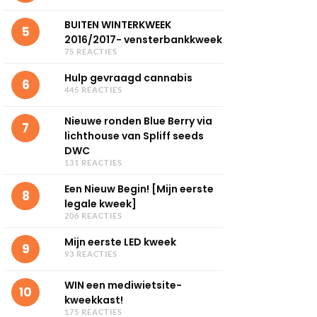
BUITEN WINTERKWEEK
5
2016/2017- vensterbankkweek
75 REACTIES
Hulp gevraagd cannabis
6
445 REACTIES
Nieuwe ronden Blue Berry via
7
lichthouse van Spliff seeds
DWC
131 REACTIES
Een Nieuw Begin! [Mijn eerste
8
legale kweek]
206 REACTIES
Mijn eerste LED kweek
9
93 REACTIES
WIN een mediwietsite-
10
kweekkast!
175 REACTIES