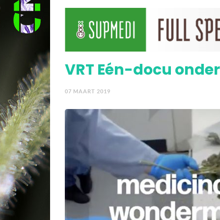
Mogelijk verbod op ve
VRT Eén-docu onderz
07 MAART 2019