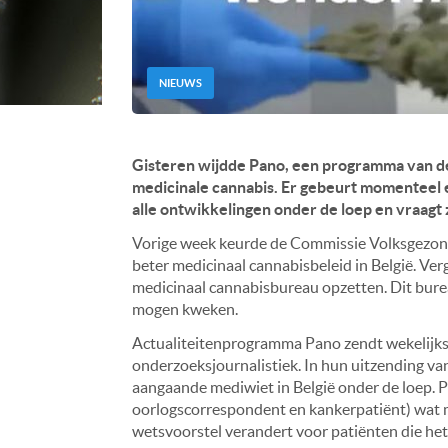
NIEUWS
Gisteren wijdde Pano, een programma van de
medicinale cannabis. Er gebeurt momenteel 
alle ontwikkelingen onder de loep en vraagt z
Vorige week keurde de Commissie Volksgezo
beter medicinaal cannabisbeleid in België. Ver
medicinaal cannabisbureau opzetten. Dit bure
mogen kweken.
Actualiteitenprogramma Pano zendt wekelijks 
onderzoeksjournalistiek. In hun uitzending v
aangaande mediwiet in België onder de loep.
oorlogscorrespondent en kankerpatiënt) wat med
wetsvoorstel verandert voor patiënten die het 