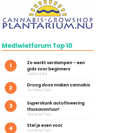
Mediwietforum Top 10
Zo werkt verdampen – een
1
gids voor beginners
1 REACTIES
Droog doos maken cannabis
2
167 REACTIES
Superskunk autoflowering
3
thuisavontuur!
182 REACTIES
Stel je even voor
4
722 REACTIES