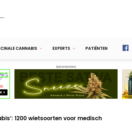
CINALE CANNABIS
EXPERTS
PATIËNTEN
(advertenties)
p richting legale medicinale wiet
rkoop van CBD-producten
bis’: 1200 wietsoorten voor medisch
p richting legale medicinale wiet