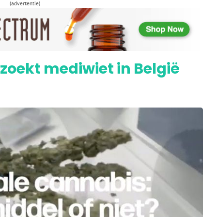
(advertentie)
rkoop van CBD-producten
oekt mediwiet in België