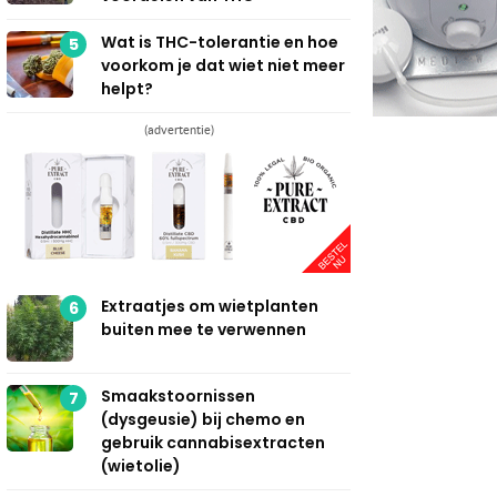
Wat is THC-tolerantie en hoe
5
voorkom je dat wiet niet meer
helpt?
(advertentie)
Extraatjes om wietplanten
6
buiten mee te verwennen
Smaakstoornissen
7
(dysgeusie) bij chemo en
gebruik cannabisextracten
(wietolie)