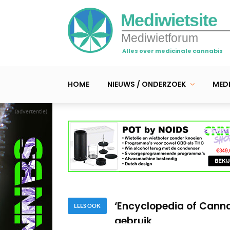
Mediwietsite
Mediwietforum
Alles over medicinale cannabis
HOME
NIEUWS / ONDERZOEK
MEDI
(advertentie)
België zet volgende sta
Mogelijk verbod op ve
‘Encyclopedia of Canna
gebruik
LEES OOK
België zet volgende sta