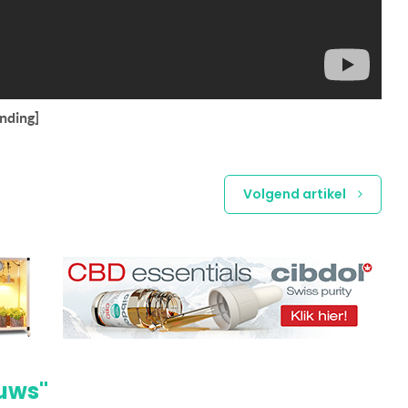
nding]
Volgend artikel
euws"