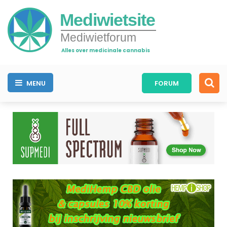
Mediwietsite
Mediwietforum
Alles over medicinale cannabis
MENU
FORUM