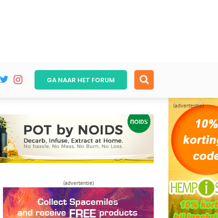
GA NAAR HET
FORUM
(advertentie)
(advertentie)