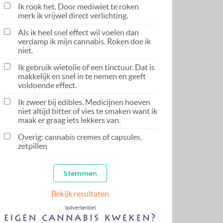
Ik rook het. Door mediwiet te roken
merk ik vrijwel direct verlichting.
Als ik heel snel effect wil voelen dan
verdamp ik mijn cannabis. Roken doe ik
niet.
Ik gebruik wietolie of een tinctuur. Dat is
makkelijk en snel in te nemen en geeft
voldoende effect.
Ik zweer bij edibles. Medicijnen hoeven
niet altijd bitter of vies te smaken want ik
maak er graag iets lekkers van.
Overig: cannabis cremes of capsules,
zetpillen
Bekijk resultaten
(advertentie)