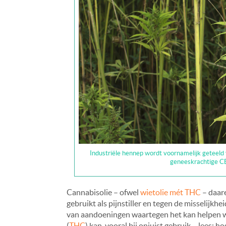
Industriële hennep wordt voornamelijk geteeld
geneeskrachtige CB
Cannabisolie – ofwel
wietolie mét THC
– daar
gebruikt als pijnstiller en tegen de misselijkh
van aandoeningen waartegen het kan helpen w
(
THC
) kan, vooral bij onjuist gebruik – lees: