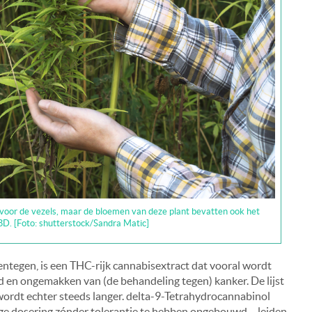
 voor de vezels, maar de bloemen van deze plant bevatten ook het
D. [Foto: shutterstock/Sandra Matic]
entegen, is een THC-rijk cannabisextract dat vooral wordt
eid en ongemakken van (de behandeling tegen) kanker. De lijst
ordt echter steeds langer. delta-9-Tetrahydrocannabinol
 hoge dosering zónder tolerantie te hebben opgebouwd – leiden