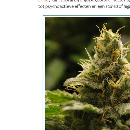
tot psychoactieve effecten en een
stoned
of
hig