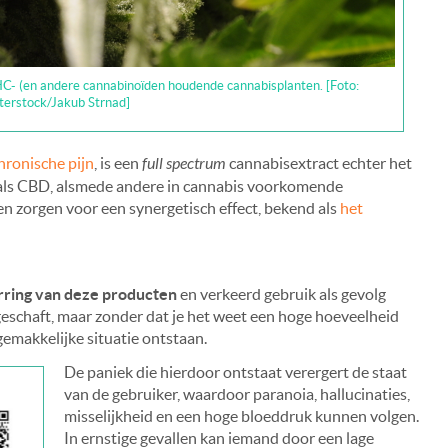
C- (en andere cannabinoïden houdende cannabisplanten. [Foto:
terstock/Jakub Strnad]
hronische pijn
, is een
full spectrum
cannabisextract echter het
C als CBD, alsmede andere in cannabis voorkomende
en zorgen voor een synergetisch effect, bekend als
het
ring van deze producten
en verkeerd gebruik als gevolg
eschaft, maar zonder dat je het weet een hoge hoeveelheid
gemakkelijke situatie ontstaan.
De paniek die hierdoor ontstaat verergert de staat
van de gebruiker, waardoor paranoia, hallucinaties,
misselijkheid en een hoge bloeddruk kunnen volgen.
In ernstige gevallen kan iemand door een lage