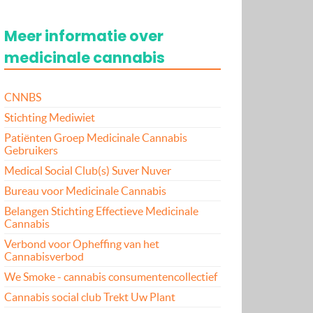
Meer informatie over
medicinale cannabis
CNNBS
Stichting Mediwiet
Patiënten Groep Medicinale Cannabis
Gebruikers
Medical Social Club(s) Suver Nuver
Bureau voor Medicinale Cannabis
Belangen Stichting Effectieve Medicinale
Cannabis
Verbond voor Opheffing van het
Cannabisverbod
We Smoke - cannabis consumentencollectief
Cannabis social club Trekt Uw Plant