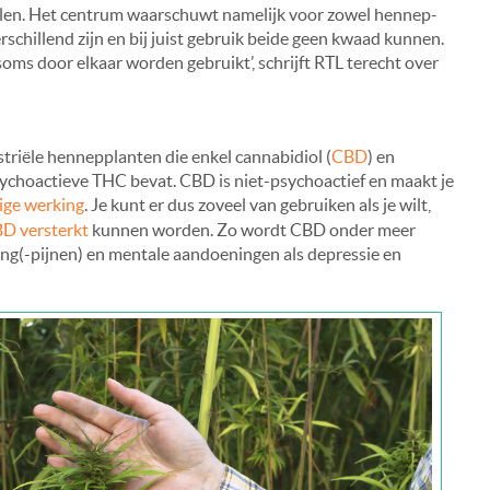
felen. Het centrum waarschuwt namelijk voor zowel hennep-
erschillend zijn en bij juist gebruik beide geen kwaad kunnen.
oms door elkaar worden gebruikt’, schrijft RTL terecht over
striële hennepplanten die enkel cannabidiol (
CBD
) en
choactieve THC bevat. CBD is niet-psychoactief en maakt je
ige werking
. Je kunt er dus zoveel van gebruiken als je wilt,
BD versterkt
kunnen worden. Zo wordt CBD onder meer
ng(-pijnen) en mentale aandoeningen als depressie en