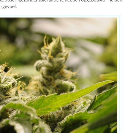
h
gevoel.