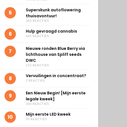
Superskunk autoflowering
5
thuisavontuur!
182 REACTIES
Hulp gevraagd cannabis
6
445 REACTIES
Nieuwe ronden Blue Berry via
7
lichthouse van Spliff seeds
DWC
131 REACTIES
Vervuilingen in concentraat?
8
2 REACTIES
Een Nieuw Begin! [Mijn eerste
9
legale kweek]
206 REACTIES
Mijn eerste LED kweek
10
93 REACTIES