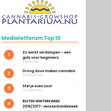
Mediwietforum Top 10
Zo werkt verdampen – een
1
gids voor beginners
1 REACTIES
Droog doos maken cannabis
2
167 REACTIES
Stel je even voor
3
722 REACTIES
BUITEN WINTERKWEEK
4
2016/2017- vensterbankkweek
75 REACTIES