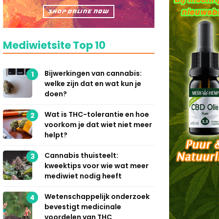
Mediwietsite Top 10
Bijwerkingen van cannabis:
1
welke zijn dat en wat kun je
doen?
Wat is THC-tolerantie en hoe
2
voorkom je dat wiet niet meer
helpt?
Cannabis thuisteelt:
3
kweektips voor wie wat meer
mediwiet nodig heeft
Wetenschappelijk onderzoek
4
bevestigt medicinale
voordelen van THC