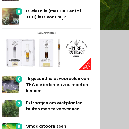
Is wietolie (met CBD en/of
5
THC) iets voor mij?
(advertentie)
15 gezondheidsvoordelen van
6
THC die iedereen zou moeten
kennen
Extraatjes om wietplanten
7
buiten mee te verwennen
Smaakstoornissen
8