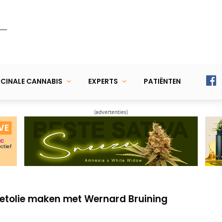
CINALE CANNABIS
EXPERTS
PATIËNTEN
(advertenties)
 ziekten (MS en ALS) aanpakken met CBD
t het voor je gezondheid!
ietolie maken met Wernard Bruining
 ziekten (MS en ALS) aanpakken met CBD