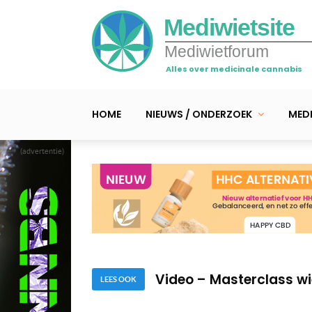
Mediwietsite
Mediwietforum
Alles over medicinale cannabis
HOME
NIEUWS / ONDERZOEK
MEDI
(advertentie)
Video – Neurologische
Zo werkt CBD en dit doe
Video – Masterclass w
Video – Neurologische
LEES OOK