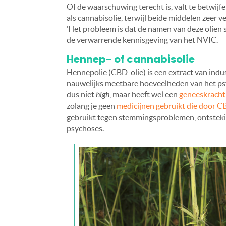
Of de waarschuwing terecht is, valt te betwij
als cannabisolie, terwijl beide middelen zeer v
‘Het probleem is dat de namen van deze oliën s
de verwarrende kennisgeving van het NVIC.
Hennep- of cannabisolie
Hennepolie (CBD-olie) is een extract van indu
nauwelijks meetbare hoeveelheden van het psy
dus niet
high
, maar heeft wel een
geneeskracht
zolang je geen
medicijnen gebruikt die door C
gebruikt tegen stemmingsproblemen, ontsteki
psychoses.