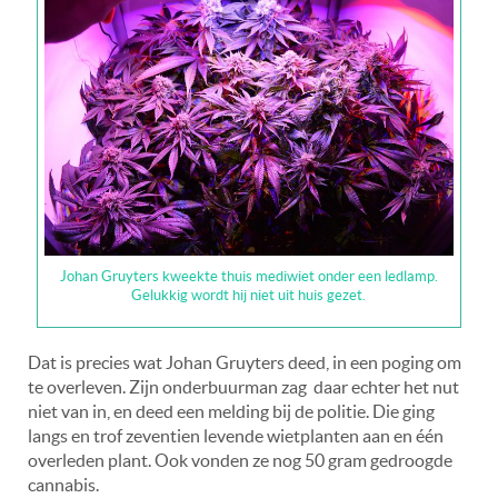
Johan Gruyters kweekte thuis mediwiet onder een ledlamp.
Gelukkig wordt hij niet uit huis gezet.
Dat is precies wat Johan Gruyters deed, in een poging om
te overleven. Zijn onderbuurman zag daar echter het nut
niet van in, en deed een melding bij de politie. Die ging
langs en trof zeventien levende wietplanten aan en één
overleden plant. Ook vonden ze nog 50 gram gedroogde
cannabis.