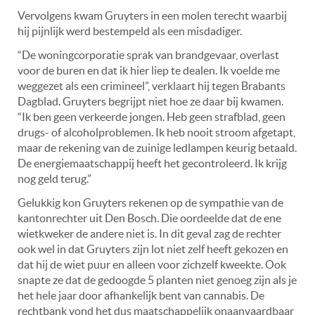
Vervolgens kwam Gruyters in een molen terecht waarbij
hij pijnlijk werd bestempeld als een misdadiger.
“De woningcorporatie sprak van brandgevaar, overlast
voor de buren en dat ik hier liep te dealen. Ik voelde me
weggezet als een crimineel”, verklaart hij tegen Brabants
Dagblad. Gruyters begrijpt niet hoe ze daar bij kwamen.
“Ik ben geen verkeerde jongen. Heb geen strafblad, geen
drugs- of alcoholproblemen. Ik heb nooit stroom afgetapt,
maar de rekening van de zuinige ledlampen keurig betaald.
De energiemaatschappij heeft het gecontroleerd. Ik krijg
nog geld terug.”
Gelukkig kon Gruyters rekenen op de sympathie van de
kantonrechter uit Den Bosch. Die oordeelde dat de ene
wietkweker de andere niet is. In dit geval zag de rechter
ook wel in dat Gruyters zijn lot niet zelf heeft gekozen en
dat hij de wiet puur en alleen voor zichzelf kweekte. Ook
snapte ze dat de gedoogde 5 planten niet genoeg zijn als je
het hele jaar door afhankelijk bent van cannabis. De
rechtbank vond het dus maatschappelijk onaanvaardbaar