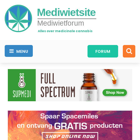
Mediwietsite
Mediwietforum
Alles over medicinale cannabis
MENU
FORUM