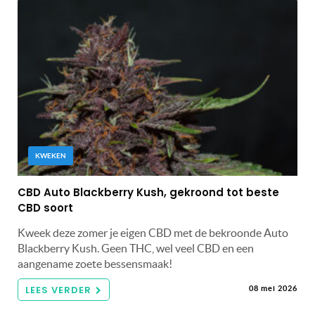
KWEKEN
CBD Auto Blackberry Kush, gekroond tot beste
CBD soort
Kweek deze zomer je eigen CBD met de bekroonde Auto
Blackberry Kush. Geen THC, wel veel CBD en een
aangename zoete bessensmaak!
LEES VERDER
08 mei 2026