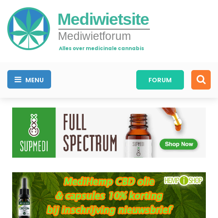
Mediwietsite
Mediwietforum
Alles over medicinale cannabis
MENU
FORUM