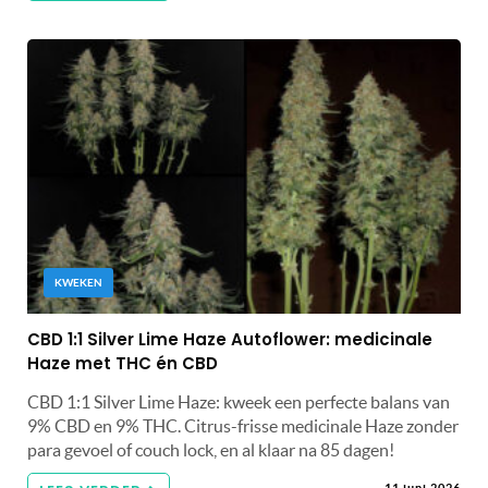
KWEKEN
CBD 1:1 Silver Lime Haze Autoflower: medicinale
Haze met THC én CBD
CBD 1:1 Silver Lime Haze: kweek een perfecte balans van
9% CBD en 9% THC. Citrus-frisse medicinale Haze zonder
para gevoel of couch lock, en al klaar na 85 dagen!
11 juni 2026