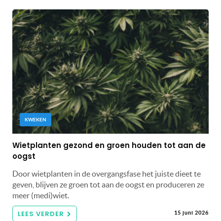
KWEKEN
Wietplanten gezond en groen houden tot aan de
oogst
Door wietplanten in de overgangsfase het juiste dieet te
geven, blijven ze groen tot aan de oogst en produceren ze
meer (medi)wiet.
LEES VERDER
15 juni 2026