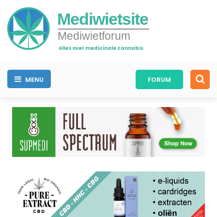
Mediwietsite
Mediwietforum
Alles over medicinale cannabis
MENU
FORUM