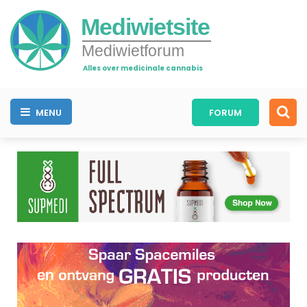
Mediwietsite
Mediwietforum
Alles over medicinale cannabis
MENU
FORUM