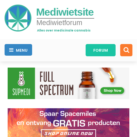
Mediwietsite
Mediwietforum
Alles over medicinale cannabis
MENU
FORUM