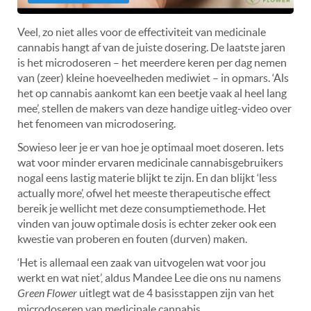
Veel, zo niet alles voor de effectiviteit van medicinale
cannabis hangt af van de juiste dosering. De laatste jaren
is het microdoseren – het meerdere keren per dag nemen
van (zeer) kleine hoeveelheden mediwiet – in opmars. ‘Als
het op cannabis aankomt kan een beetje vaak al heel lang
mee’, stellen de makers van deze handige uitleg-video over
het fenomeen van microdosering.
Sowieso leer je er van hoe je optimaal moet doseren. Iets
wat voor minder ervaren medicinale cannabisgebruikers
nogal eens lastig materie blijkt te zijn. En dan blijkt ‘less
actually more’, ofwel het meeste therapeutische effect
bereik je wellicht met deze consumptiemethode. Het
vinden van jouw optimale dosis is echter zeker ook een
kwestie van proberen en fouten (durven) maken.
‘Het is allemaal een zaak van uitvogelen wat voor jou
werkt en wat niet’, aldus Mandee Lee die ons nu namens
Green Flower
uitlegt wat de 4 basisstappen zijn van het
microdoseren van medicinale cannabis.