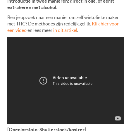
introductie in twee manieren: direct in olie, of eerst
extraheren met alcohol.
Ben je opzoek naar een manier om zelf wietolie te maken
met THC? De methodes zijn redelijk gelijk.
Klik hier voor
een video
en lees meer
in dit artikel
.
[Openingsfoto: Shutterstock/kostrez]