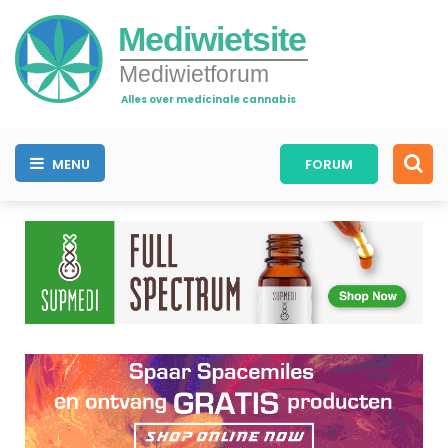
Mediwietsite
Mediwietforum
Alles over medicinale cannabis
MENU
FORUM