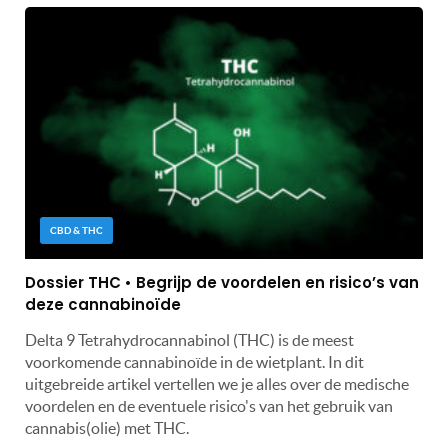
CBD & THC
Dossier THC • Begrijp de voordelen en risico’s van
deze cannabinoïde
Delta 9 Tetrahydrocannabinol (THC) is de meest
voorkomende cannabinoïde in de wietplant. In dit
uitgebreide artikel vertellen we je alles over de medische
voordelen en de eventuele risico's van het gebruik van
cannabis(olie) met THC.