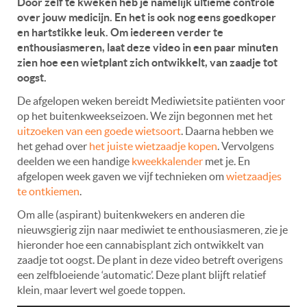
Door zelf te kweken heb je namelijk ultieme controle
over jouw medicijn. En het is ook nog eens goedkoper
en hartstikke leuk. Om iedereen verder te
enthousiasmeren, laat deze video in een paar minuten
zien hoe een wietplant zich ontwikkelt, van zaadje tot
oogst.
De afgelopen weken bereidt Mediwietsite patiënten voor
op het buitenkweekseizoen. We zijn begonnen met het
uitzoeken van een goede wietsoort
. Daarna hebben we
het gehad over
het juiste wietzaadje kopen
. Vervolgens
deelden we een handige
kweekkalender
met je. En
afgelopen week gaven we vijf technieken om
wietzaadjes
te ontkiemen
.
Om alle (aspirant) buitenkwekers en anderen die
nieuwsgierig zijn naar mediwiet te enthousiasmeren, zie je
hieronder hoe een cannabisplant zich ontwikkelt van
zaadje tot oogst. De plant in deze video betreft overigens
een zelfbloeiende ‘automatic’. Deze plant blijft relatief
klein, maar levert wel goede toppen.