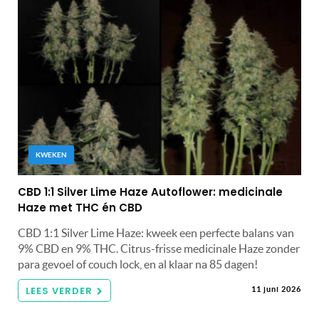
KWEKEN
CBD 1:1 Silver Lime Haze Autoflower: medicinale
Haze met THC én CBD
CBD 1:1 Silver Lime Haze: kweek een perfecte balans van
9% CBD en 9% THC. Citrus-frisse medicinale Haze zonder
para gevoel of couch lock, en al klaar na 85 dagen!
LEES VERDER
11 juni 2026