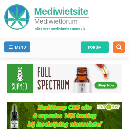
Mediwietsite
Mediwietforum
Alles over medicinale cannabis
MENU
FORUM