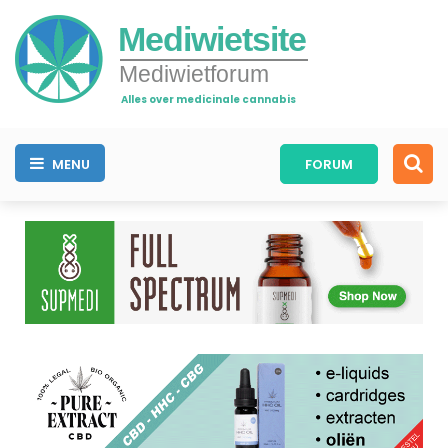
Mediwietsite
Mediwietforum
Alles over medicinale cannabis
MENU
FORUM