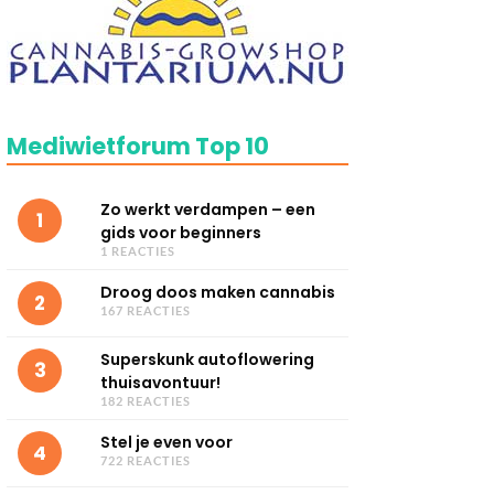
Mediwietforum Top 10
Zo werkt verdampen – een
1
gids voor beginners
1 REACTIES
Droog doos maken cannabis
2
167 REACTIES
Superskunk autoflowering
3
thuisavontuur!
182 REACTIES
Stel je even voor
4
722 REACTIES