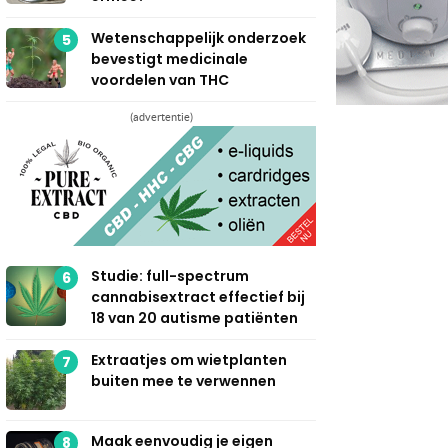
Wetenschappelijk onderzoek
5
bevestigt medicinale
voordelen van THC
(advertentie)
Studie: full-spectrum
6
cannabisextract effectief bij
18 van 20 autisme patiënten
Extraatjes om wietplanten
7
buiten mee te verwennen
Maak eenvoudig je eigen
8