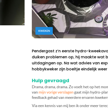
KWEKEN
Pendergast z’n eerste hydro-kweekavont
duiken problemen op, hij maakte wat 
uitdagingen op. Na wat advies van expe
hobbykweker zijn boeltje eindelijk weer
Hulp gevraagd
Drama, drama, drama. Zo voelt het op het mome
van
mijn vorige verslagen
gaat mijn hydro-plan
feedback gehad van meerdere ervaren kwekers
Via een kennis van mij ben ik onder meer tere