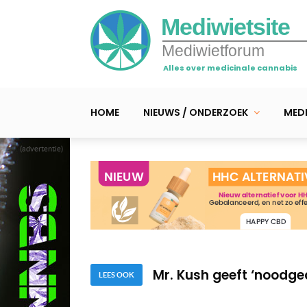
Mediwietsite
Mediwietforum
Alles over medicinale cannabis
HOME
NIEUWS / ONDERZOEK
MEDI
(advertentie)
Pendergast z’n wietpla
Mr. Kush oogst z’n wie
Mr. Kush geeft ‘noodg
Pendergast z’n wietpla
LEES OOK