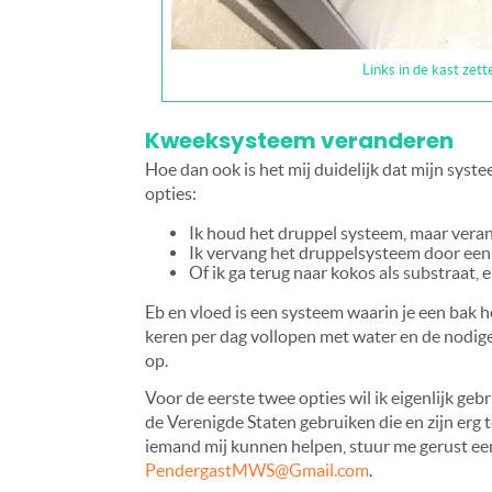
Links in de kast zet
Kweeksysteem veranderen
Hoe dan ook is het mij duidelijk dat mijn syst
opties:
Ik houd het druppel systeem, maar veran
Ik vervang het druppelsysteem door een 
Of ik ga terug naar kokos als substraat, 
Eb en vloed is een systeem waarin je een bak he
keren per dag vollopen met water en de nodige
op.
Voor de eerste twee opties wil ik eigenlijk ge
de Verenigde Staten gebruiken die en zijn erg 
iemand mij kunnen helpen, stuur me gerust een 
PendergastMWS@Gmail.com
.