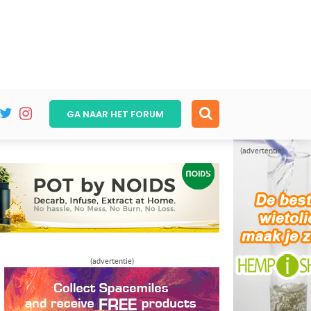
GA NAAR HET
FORUM
(advertentie)
(advertentie)