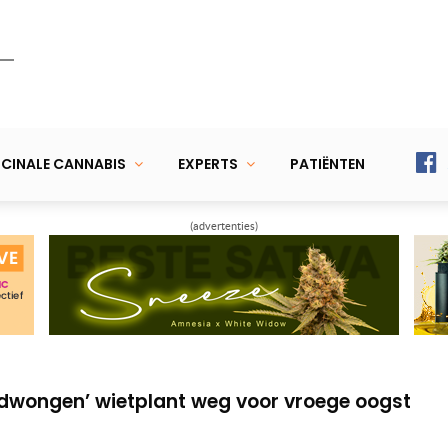
CINALE CANNABIS
EXPERTS
PATIËNTEN
(advertenties)
nten worstelen met tekorten en klimaat
tplanten en hangt ze geduldig te drogen
edwongen’ wietplant weg voor vroege oogst
nten worstelen met tekorten en klimaat