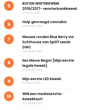
BUITEN WINTERKWEEK
5
2016/2017- vensterbankkweek
75 REACTIES
Hulp gevraagd cannabis
6
445 REACTIES
Nieuwe ronden Blue Berry via
7
lichthouse van Spliff seeds
DWC
131 REACTIES
Een Nieuw Begin! [Mijn eerste
8
legale kweek]
206 REACTIES
Mijn eerste LED kweek
9
93 REACTIES
WIN een mediwietsite-
10
kweekkast!
175 REACTIES