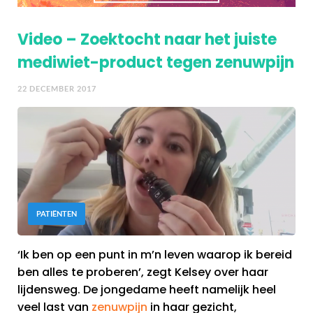
Video – Zoektocht naar het juiste
mediwiet-product tegen zenuwpijn
22 DECEMBER 2017
PATIËNTEN
‘Ik ben op een punt in m’n leven waarop ik bereid
ben alles te proberen’, zegt Kelsey over haar
lijdensweg. De jongedame heeft namelijk heel
veel last van
zenuwpijn
in haar gezicht,