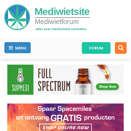
Mediwietsite
Mediwietforum
Alles over medicinale cannabis
MENU
FORUM