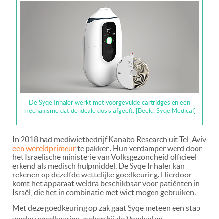
De Syqe Inhaler werkt met voorgevulde cartridges en een
mechanisme dat de ideale dosis afgeeft. [Beeld: Syqe Medical]
In 2018 had mediwietbedrijf Kanabo Research uit Tel-Aviv
een wereldprimeur
te pakken. Hun verdamper werd door
het Israëlische ministerie van Volksgezondheid officieel
erkend als medisch hulpmiddel. De Syqe Inhaler kan
rekenen op dezelfde wettelijke goedkeuring. Hierdoor
komt het apparaat weldra beschikbaar voor patiënten in
Israël, die het in combinatie met wiet mogen gebruiken.
Met deze goedkeuring op zak gaat Syqe meteen een stap
verder; goedkeuring zoeken bij de Voedsel en