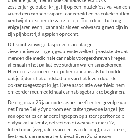
uiteindelijk bij medicinale cannabis terecht. Als
zestienjarige puber krijgt hij op een muziekfestival van een
vriend een cannabissigaret aangereikt en na enkele puffen
verdwijnt de scherpte van zijn pijn. Toch duurt het nog
enige jaren eer hij cannabis als een volwaardig medicijn in
zijn pijnbestrijdingsplan opneemt.
Dit komt vanwege Jasper zijn jarenlange
ziekenhuiservaringen, gedurende welke hij vaststelde dat
mensen die medicinale cannabis voorgeschreven kregen,
allemaal in het palliatieve stadium waren aangekomen.
Hierdoor associeerde de puber cannabis als het middel
dat je tijdens het eindstadium van het leven door de
dokter toegestopt krijgt. Deze associatie weerhield hem
om eerder met medicinaal cannabisgebruik te beginnen.
De nog maar 25 jaar oude Jasper heeft er ten gevolge van
het Prune Belly Syndroom een buitengewone lange lijst
aan operaties en andere ingrepen op zitten: peritoneale
dialysekatheter 4x, nefrectomie (weghalen nier) 2x,
lobectomie (weghalen van deel van de long), navelbreuk,
liesbreuk, darmoperatie, knieschijven 2x, sinussen