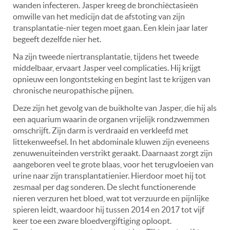
wanden infecteren. Jasper kreeg de bronchiëctasieën
omwille van het medicijn dat de afstoting van zijn
transplantatie-nier tegen moet gaan. Een klein jaar later
begeeft dezelfde nier het.
Na zijn tweede niertransplantatie, tijdens het tweede
middelbaar, ervaart Jasper veel complicaties. Hij krijgt
opnieuw een longontsteking en begint last te krijgen van
chronische neuropathische pijnen.
Deze zijn het gevolg van de buikholte van Jasper, die hij als
een aquarium waarin de organen vrijelijk rondzwemmen
omschrijft. Zijn darm is verdraaid en verkleefd met
littekenweefsel. In het abdominale kluwen zijn eveneens
zenuwenuiteinden verstrikt geraakt. Daarnaast zorgt zijn
aangeboren veel te grote blaas, voor het terugvloeien van
urine naar zijn transplantatienier. Hierdoor moet hij tot
zesmaal per dag sonderen. De slecht functionerende
nieren verzuren het bloed, wat tot verzuurde en pijnlijke
spieren leidt, waardoor hij tussen 2014 en 2017 tot vijf
keer toe een zware bloedvergiftiging oploopt.