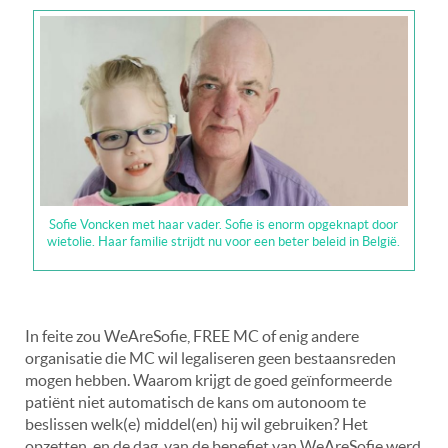
Sofie Voncken met haar vader. Sofie is enorm opgeknapt door
wietolie. Haar familie strijdt nu voor een beter beleid in België.
In feite zou WeAreSofie, FREE MC of enig andere
organisatie die MC wil legaliseren geen bestaansreden
mogen hebben. Waarom krijgt de goed geïnformeerde
patiënt niet automatisch de kans om autonoom te
beslissen welk(e) middel(en) hij wil gebruiken? Het
opzetten, en de dag, van de benefiet van WeAreSofie werd