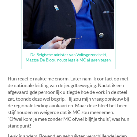
De Belgische minister van Volksgezondheid,
Maggie De Block, houdt legale MC al jaren tegen.
Hun reactie raakte me enorm. Later nam ik contact op met
de nationale leiding van de jeugdbeweging. Nadat ik een
afgevaardigde persoonlijk uitlegde hoe de vork in de steel
zat, toonde deze wel begrip. Hij zou mijn vraag opnieuw bij
de regionale leiding aankaarten. Maar deze bleef het been
stijf houden en weigerde dat ik MC zou meenemen.
“Ofwel kom je mee zonder MC ofwel blijf je thuis”, was hun
standpunt!
Leuk is anders. Bovendien gebruikten verschillende leden