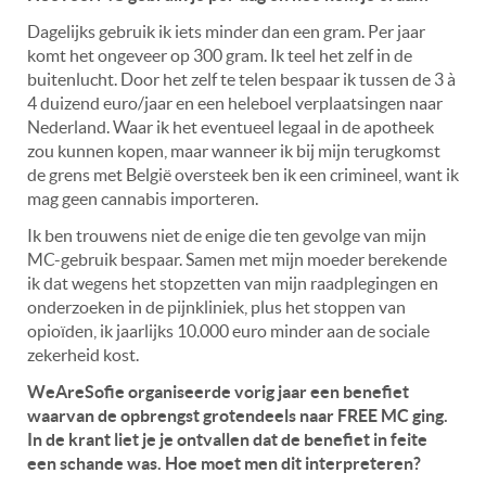
Dagelijks gebruik ik iets minder dan een gram. Per jaar
komt het ongeveer op 300 gram. Ik teel het zelf in de
buitenlucht. Door het zelf te telen bespaar ik tussen de 3 à
4 duizend euro/jaar en een heleboel verplaatsingen naar
Nederland. Waar ik het eventueel legaal in de apotheek
zou kunnen kopen, maar wanneer ik bij mijn terugkomst
de grens met België oversteek ben ik een crimineel, want ik
mag geen cannabis importeren.
Ik ben trouwens niet de enige die ten gevolge van mijn
MC-gebruik bespaar. Samen met mijn moeder berekende
ik dat wegens het stopzetten van mijn raadplegingen en
onderzoeken in de pijnkliniek, plus het stoppen van
opioïden, ik jaarlijks 10.000 euro minder aan de sociale
zekerheid kost.
WeAreSofie organiseerde vorig jaar een benefiet
waarvan de opbrengst grotendeels naar FREE MC ging.
In de krant liet je je ontvallen dat de benefiet in feite
een schande was. Hoe moet men dit interpreteren?