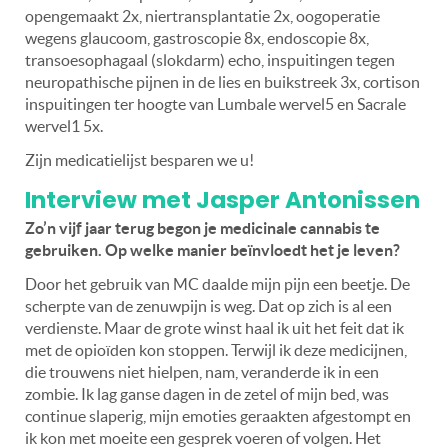
opengemaakt 2x, niertransplantatie 2x, oogoperatie
wegens glaucoom, gastroscopie 8x, endoscopie 8x,
transoesophagaal (slokdarm) echo, inspuitingen tegen
neuropathische pijnen in de lies en buikstreek 3x, cortison
inspuitingen ter hoogte van Lumbale wervel5 en Sacrale
wervel1 5x.
Zijn medicatielijst besparen we u!
Interview met Jasper Antonissen
Zo’n vijf jaar terug begon je medicinale cannabis te
gebruiken. Op welke manier beïnvloedt het je leven?
Door het gebruik van MC daalde mijn pijn een beetje. De
scherpte van de zenuwpijn is weg. Dat op zich is al een
verdienste. Maar de grote winst haal ik uit het feit dat ik
met de opioïden kon stoppen. Terwijl ik deze medicijnen,
die trouwens niet hielpen, nam, veranderde ik in een
zombie. Ik lag ganse dagen in de zetel of mijn bed, was
continue slaperig, mijn emoties geraakten afgestompt en
ik kon met moeite een gesprek voeren of volgen. Het