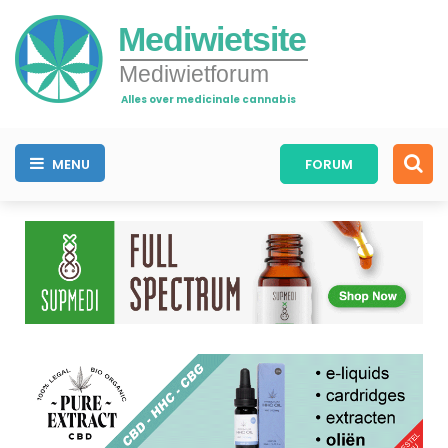
Mediwietsite
Mediwietforum
Alles over medicinale cannabis
MENU
FORUM