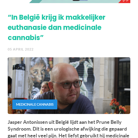
“In België krijg ik makkelijker
euthanasie dan medicinale
cannabis”
05 APRIL 2022
MEDICINALE CANNABIS
Jasper Antonissen uit België lijdt aan het Prune Belly
Syndroom. Dit is een urologische afwijking die gepaard
gaat met heel veel pijn. Het liefst gebruikt hij medicinale