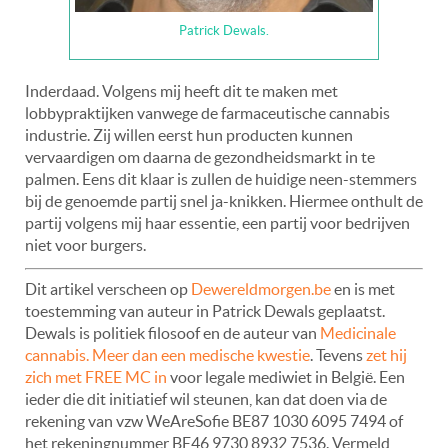
Patrick Dewals.
Inderdaad. Volgens mij heeft dit te maken met
lobbypraktijken vanwege de farmaceutische cannabis
industrie. Zij willen eerst hun producten kunnen
vervaardigen om daarna de gezondheidsmarkt in te
palmen. Eens dit klaar is zullen de huidige neen-stemmers
bij de genoemde partij snel ja-knikken. Hiermee onthult de
partij volgens mij haar essentie, een partij voor bedrijven
niet voor burgers.
Dit artikel verscheen op
Dewereldmorgen.be
en is met
toestemming van auteur in Patrick Dewals geplaatst.
Dewals is politiek filosoof en de auteur van
Medicinale
cannabis. Meer dan een medische kwestie
. Tevens
zet hij
zich met FREE MC in
voor legale mediwiet in België. Een
ieder die dit initiatief wil steunen, kan dat doen via de
rekening van vzw WeAreSofie BE87 1030 6095 7494 of
het rekeningnummer BE46 9730 8932 7536. Vermeld