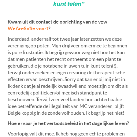
kunt telen”
Kwam uit dit contact de oprichting van de vzw
WeAreSofie voort
?
Inderdaad, anderhalf tot twee jaar later zetten we deze
vereniging op poten. Mijn drijfveer om ermee te beginnen
is pure frustratie. Ik begrijp gewoonweg niet hoe het kan
dat men patiënten het recht ontneemt om een plant te
gebruiken, die je notabene in uwen tuin kunt telen(!),
terwijl onderzoeken en eigen ervaring de therapeutische
effecten ervan beschrijven. Sorry dat kan er bij mij niet in!
Ik denk dat je al redelijk kwaadwillend moet zijn om dit als
een redelijk politiek en/of medisch standpunt te
beschouwen. Terwijl zeer veel landen hun achterhaalde
idee betreffende de illegaliteit van MC veranderen, blijft
België koppig in de zonde volhouden. Ik begrijp het niet!
Hoe ervaar je het verbodsbeleid in het dagelijkse leven?
Voorlopig valt dit mee. Ik heb nog geen echte problemen