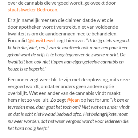
over de cannabis die vergoed wordt, gekweekt door
staatskweker Bedrocan
.
Er zijn namelijk mensen die claimen dat de wiet die
door apotheken wordt verstrekt, niet van voldoende
kwaliteit is om de aandoeningen mee te behandelen.
Forumlid
@dawittewel
zegt hierover: “
Ik krijg niets vergoed.
Ik heb die [wiet, red.] van de apotheek ook maar een paar keer
gehad want de prijs is te hoog tegenover de zwarte markt. De
kwaliteit kan ook niet tippen aan eigen geteelde cannabis en
keuze is te beperkt.
”
Een ander zegt weer blij te zijn met de oplossing, mits deze
vergoed wordt, omdat er anders geen andere optie
overblijft. Wat een ander van de cannabis vindt maakt
hem niet zo veel uit. Zo zegt
@jean
op het forum: “
Ik ben er
tevreden mee, daar gaat het toch om? Niet wat een ander vindt
en dat is echt niet kwaad bedoeld ofzo. Het belangrijkste moet
nu weer worden, dat het weer vergoed wordt voor iedereen die
het hard nodig heeft.
”