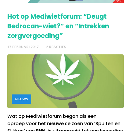
Hot op Mediwietforum: “Deugt
Bedrocan-wiet?” en “Intrekken
zorgvergoeding”
17 FEBRUARI 2017
2 REACTIES
NIEUWS
Wat op Mediwietforum begon als een
oproep voor het nieuwe seizoen van ‘Spuiten en
Slikken’ van BNN, is uitgegroeid tot een levendige