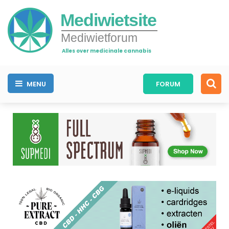
Mediwietsite
Mediwietforum
Alles over medicinale cannabis
MENU
FORUM