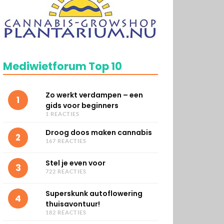
Mediwietforum Top 10
Zo werkt verdampen – een
1
gids voor beginners
1 REACTIES
Droog doos maken cannabis
2
167 REACTIES
Stel je even voor
3
722 REACTIES
Superskunk autoflowering
4
thuisavontuur!
182 REACTIES