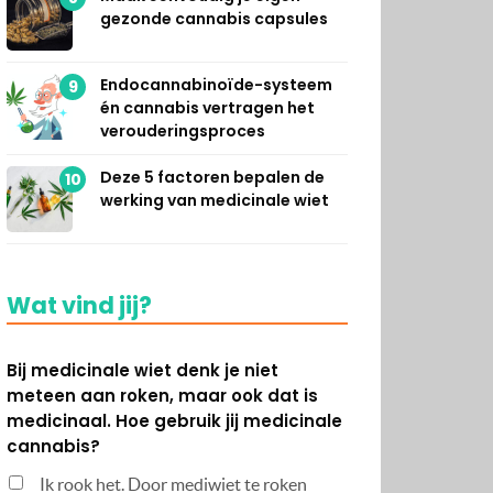
gezonde cannabis capsules
Endocannabinoïde-systeem
9
én cannabis vertragen het
verouderingsproces
Deze 5 factoren bepalen de
10
werking van medicinale wiet
Wat vind jij?
Bij medicinale wiet denk je niet
meteen aan roken, maar ook dat is
medicinaal. Hoe gebruik jij medicinale
cannabis?
Ik rook het. Door mediwiet te roken