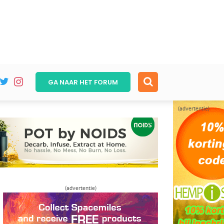
GA NAAR HET
FORUM
(advertentie)
(advertentie)