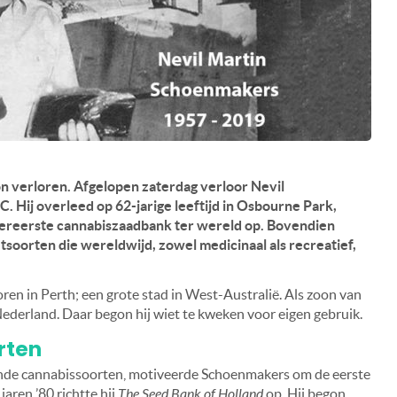
 verloren. Afgelopen zaterdag verloor Nevil
C. Hij overleed op 62-jarige leeftijd in Osbourne Park,
lereerste cannabiszaadbank ter wereld op. Bovendien
etsoorten die wereldwijd, zowel medicinaal als recreatief,
en in Perth; een grote stad in West-Australië. Als zoon van
Nederland. Daar begon hij wiet te kweken voor eigen gebruik.
rten
ende cannabissoorten, motiveerde Schoenmakers om de eerste
aren ’80 richtte hij
The Seed Bank of Holland
op. Hij begon