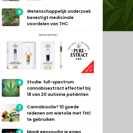
Wetenschappelijk onderzoek
5
bevestigt medicinale
voordelen van THC
(advertentie)
Studie: full-spectrum
6
cannabisextract effectief bij
18 van 20 autisme patiënten
Cannabisolie? 10 goede
7
redenen om wietolie met THC
te gebruiken
Maak eenvoudig je eigen
8