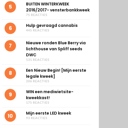
BUITEN WINTERKWEEK
5
2016/2017- vensterbankkweek
75 REACTIES
Hulp gevraagd cannabis
6
445 REACTIES
Nieuwe ronden Blue Berry via
7
lichthouse van Spliff seeds
DWC
131 REACTIES
Een Nieuw Begin! [Mijn eerste
8
legale kweek]
206 REACTIES
WIN een mediwietsite-
9
kweekkast!
175 REACTIES
Mijn eerste LED kweek
10
93 REACTIES