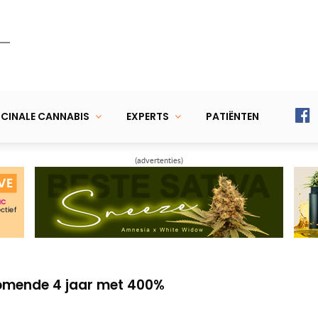
CINALE CANNABIS
EXPERTS
PATIËNTEN
(advertenties)
 redde moet 9 maanden de cel in
jdelijke regulering van cannabis?
omende 4 jaar met 400%
 redde moet 9 maanden de cel in