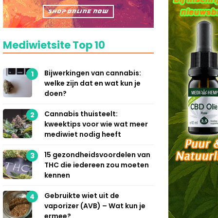
Mediwietsite Top 10
Bijwerkingen van cannabis:
1
welke zijn dat en wat kun je
doen?
Cannabis thuisteelt:
2
kweektips voor wie wat meer
mediwiet nodig heeft
15 gezondheidsvoordelen van
3
THC die iedereen zou moeten
kennen
Gebruikte wiet uit de
4
vaporizer (AVB) – Wat kun je
ermee?