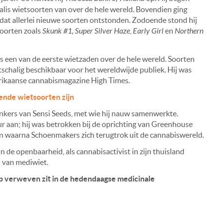
alis wietsoorten van over de hele wereld. Bovendien ging
at allerlei nieuwe soorten ontstonden. Zodoende stond hij
oorten zoals
Skunk #1,
Super Silver Haze
,
Early Girl
en
Northern
 een van de eerste wietzaden over de hele wereld. Soorten
schalig beschikbaar voor het wereldwijde publiek. Hij was
merikaanse cannabismagazine High Times.
lende wietsoorten zijn
nkers van Sensi Seeds, met wie hij nauw samenwerkte.
 aan; hij was betrokken bij de oprichting van Greenhouse
len waarna Schoenmakers zich terugtrok uit de cannabiswereld.
n de openbaarheid, als cannabisactivist in zijn thuisland
en van mediwiet.
ep verweven zit in de hedendaagse medicinale