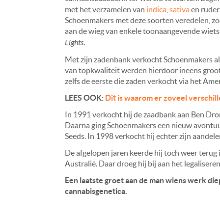
met het verzamelen van
indica
,
sativa
en ruder
Schoenmakers met deze soorten veredelen, zod
aan de wieg van enkele toonaangevende wiets
Lights
.
Met zijn zadenbank verkocht Schoenmakers als
van topkwaliteit werden hierdoor ineens groot
zelfs de eerste die zaden verkocht via het A
LEES OOK:
Dit is waarom er zoveel verschil
In 1991 verkocht hij de zaadbank aan Ben Dro
Daarna ging Schoenmakers een nieuw avontuur
Seeds. In 1998 verkocht hij echter zijn aande
De afgelopen jaren keerde hij toch weer terug i
Australië. Daar droeg hij bij aan het legaliser
Een laatste groet aan de man wiens werk di
cannabisgenetica.