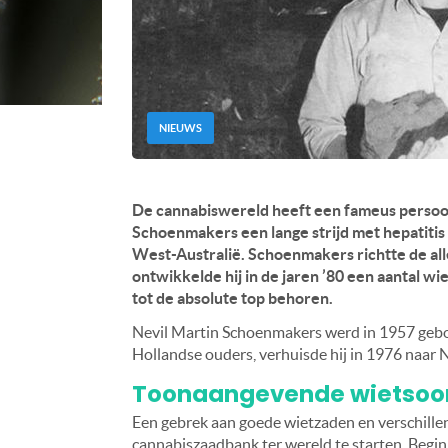
NIEUWS
De cannabiswereld heeft een fameus persoon
Schoenmakers een lange strijd met hepatitis 
West-Australië. Schoenmakers richtte de al
ontwikkelde hij in de jaren ’80 een aantal wi
tot de absolute top behoren.
Nevil Martin Schoenmakers werd in 1957 gebor
Hollandse ouders, verhuisde hij in 1976 naar 
Toonaangevende wietsoo
Een gebrek aan goede wietzaden en verschill
cannabiszaadbank ter wereld te starten. Begin j