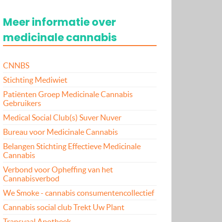
Meer informatie over
medicinale cannabis
CNNBS
Stichting Mediwiet
Patiënten Groep Medicinale Cannabis
Gebruikers
Medical Social Club(s) Suver Nuver
Bureau voor Medicinale Cannabis
Belangen Stichting Effectieve Medicinale
Cannabis
Verbond voor Opheffing van het
Cannabisverbod
We Smoke - cannabis consumentencollectief
Cannabis social club Trekt Uw Plant
Transvaal Apotheek