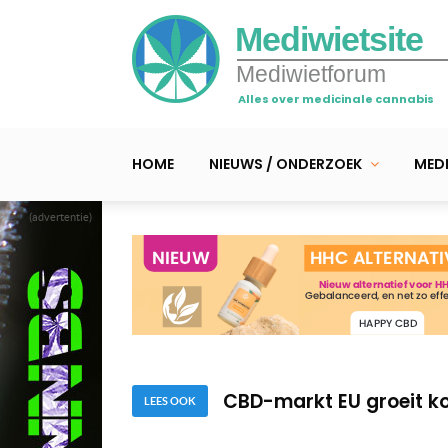
Mediwietsite
Mediwietforum
Alles over medicinale cannabis
HOME
NIEUWS / ONDERZOEK
MEDI
(advertentie)
Man die Sofie Voncken
Ontwijkt de VN onvermi
CBD-markt EU groeit k
LEES OOK
Man die Sofie Voncken