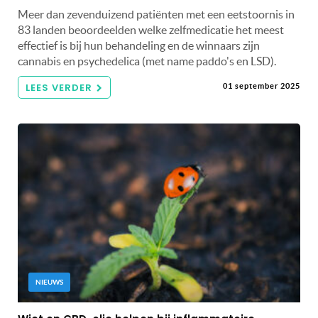
Meer dan zevenduizend patiënten met een eetstoornis in
83 landen beoordeelden welke zelfmedicatie het meest
effectief is bij hun behandeling en de winnaars zijn
cannabis en psychedelica (met name paddo's en LSD).
LEES VERDER
01 september 2025
NIEUWS