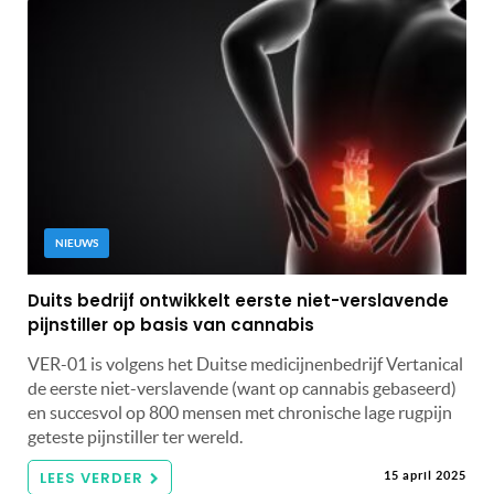
NIEUWS
Duits bedrijf ontwikkelt eerste niet-verslavende
pijnstiller op basis van cannabis
VER-01 is volgens het Duitse medicijnenbedrijf Vertanical
de eerste niet-verslavende (want op cannabis gebaseerd)
en succesvol op 800 mensen met chronische lage rugpijn
geteste pijnstiller ter wereld.
LEES VERDER
15 april 2025