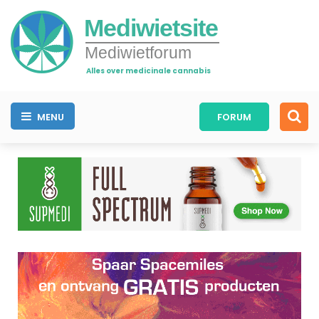
Mediwietsite
Mediwietforum
Alles over medicinale cannabis
MENU
FORUM