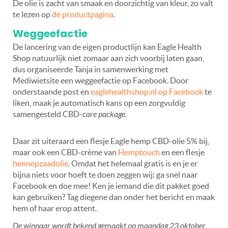
De olie is zacht van smaak en doorzichtig van kleur, zo valt
te lezen op
de productpagina
.
Weggeefactie
De lancering van de eigen productlijn kan Eagle Health
Shop natuurlijk niet zomaar aan zich voorbij laten gaan,
dus organiseerde Tanja in samenwerking met
Mediwietsite een weggeefactie op Facebook. Door
onderstaande post en
eaglehealthshop.nl op Facebook
te
liken, maak je automatisch kans op een zorgvuldig
samengesteld CBD-
care package.
Daar zit uiteraard een flesje Eagle hemp CBD-olie 5% bij,
maar ook een CBD-crème van
Hemptouch
en een flesje
hennepzaadolie
. Omdat het helemaal gratis is en je er
bijna niets voor hoeft te doen zeggen wij: ga snel naar
Facebook en doe mee! Ken je iemand die dit pakket goed
kan gebruiken? Tag diegene dan onder het bericht en maak
hem of haar erop attent.
De winnaar wordt bekend gemaakt op maandag 23 oktober