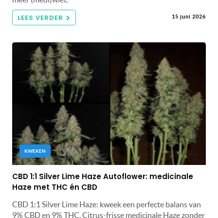
LEES VERDER
15 juni 2026
KWEKEN
CBD 1:1 Silver Lime Haze Autoflower: medicinale
Haze met THC én CBD
CBD 1:1 Silver Lime Haze: kweek een perfecte balans van
9% CBD en 9% THC. Citrus-frisse medicinale Haze zonder