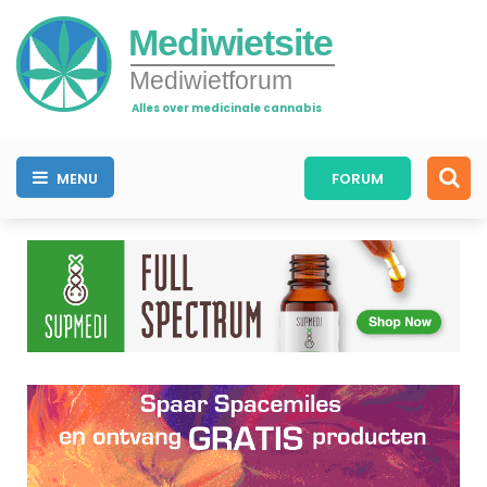
Mediwietsite
Mediwietforum
Alles over medicinale cannabis
MENU
FORUM