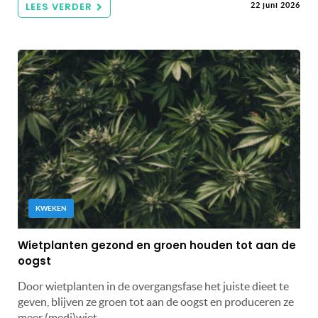
LEES VERDER
22 juni 2026
KWEKEN
Wietplanten gezond en groen houden tot aan de
oogst
Door wietplanten in de overgangsfase het juiste dieet te
geven, blijven ze groen tot aan de oogst en produceren ze
meer (medi)wiet.