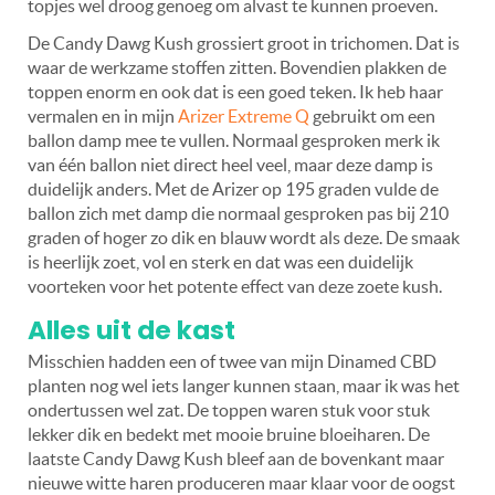
topjes wel droog genoeg om alvast te kunnen proeven.
De Candy Dawg Kush grossiert groot in trichomen. Dat is
waar de werkzame stoffen zitten. Bovendien plakken de
toppen enorm en ook dat is een goed teken. Ik heb haar
vermalen en in mijn
Arizer Extreme Q
gebruikt om een
ballon damp mee te vullen. Normaal gesproken merk ik
van één ballon niet direct heel veel, maar deze damp is
duidelijk anders. Met de Arizer op 195 graden vulde de
ballon zich met damp die normaal gesproken pas bij 210
graden of hoger zo dik en blauw wordt als deze. De smaak
is heerlijk zoet, vol en sterk en dat was een duidelijk
voorteken voor het potente effect van deze zoete kush.
Alles uit de kast
Misschien hadden een of twee van mijn Dinamed CBD
planten nog wel iets langer kunnen staan, maar ik was het
ondertussen wel zat. De toppen waren stuk voor stuk
lekker dik en bedekt met mooie bruine bloeiharen. De
laatste Candy Dawg Kush bleef aan de bovenkant maar
nieuwe witte haren produceren maar klaar voor de oogst