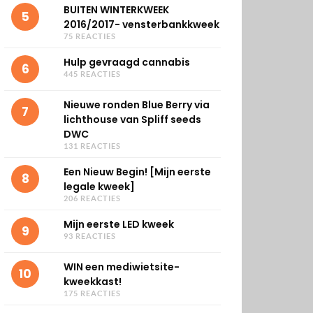
BUITEN WINTERKWEEK
5
2016/2017- vensterbankkweek
75 REACTIES
Hulp gevraagd cannabis
6
445 REACTIES
Nieuwe ronden Blue Berry via
7
lichthouse van Spliff seeds
DWC
131 REACTIES
Een Nieuw Begin! [Mijn eerste
8
legale kweek]
206 REACTIES
Mijn eerste LED kweek
9
93 REACTIES
WIN een mediwietsite-
10
kweekkast!
175 REACTIES