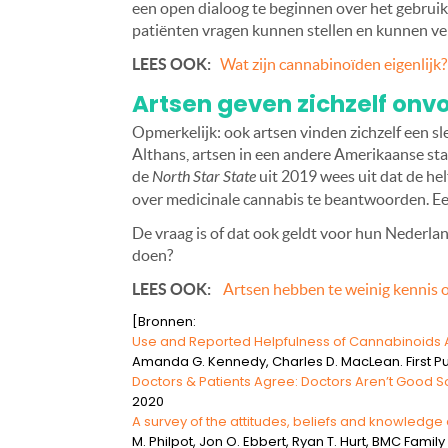
een open dialoog te beginnen over het gebruik
patiënten vragen kunnen stellen en kunnen ver
LEES OOK:
Wat zijn cannabinoïden eigenlijk?
Artsen geven zichzelf onv
Opmerkelijk: ook artsen vinden zichzelf een sl
Althans, artsen in een andere Amerikaanse sta
de
North Star State
uit 2019 wees uit dat de hel
over medicinale cannabis te beantwoorden. Ee
De vraag is of dat ook geldt voor hun Nederlan
doen?
LEES OOK:
Artsen hebben te weinig kennis 
[Bronnen:
Use and Reported Helpfulness of Cannabinoids 
Amanda G. Kennedy, Charles D. MacLean. First Pu
Doctors & Patients Agree: Doctors Aren’t Good S
2020
A survey of the attitudes, beliefs and knowled
M. Philpot, Jon O. Ebbert, Ryan T. Hurt, BMC Family