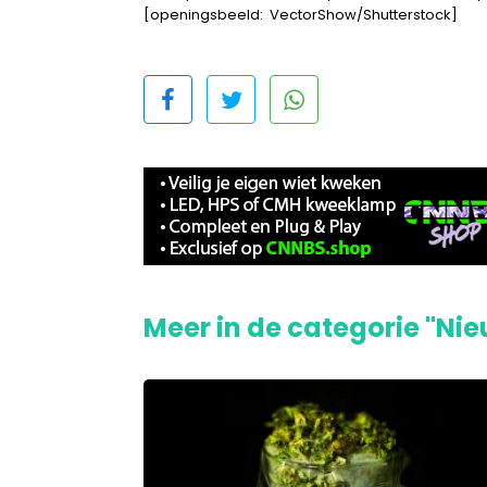
[openingsbeeld: VectorShow/Shutterstock]
Meer in de categorie "Ni