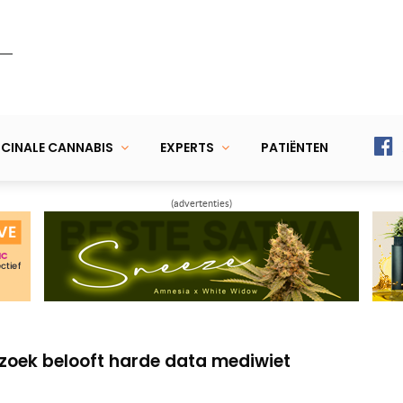
CINALE CANNABIS
EXPERTS
PATIËNTEN
(advertenties)
llennials vs. ‘boomers’
patiënten in ziekenhuis die cannabis
oek belooft harde data mediwiet