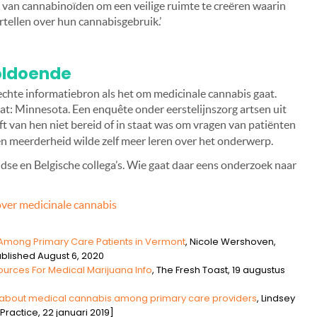
 van cannabinoïden om een veilige ruimte te creëren waarin
tellen over hun cannabisgebruik.’
oldoende
echte informatiebron als het om medicinale cannabis gaat.
at: Minnesota. Een enquête onder eerstelijnszorg artsen uit
ft van hen niet bereid of in staat was om vragen van patiënten
n meerderheid wilde zelf meer leren over het onderwerp.
dse en Belgische collega’s. Wie gaat daar eens onderzoek naar
over medicinale cannabis
Among Primary Care Patients in Vermont
, Nicole Wershoven,
blished August 6, 2020
ources For Medical Marijuana Info
, The Fresh Toast, 19 augustus
ge about medical cannabis among primary care providers
, Lindsey
 Practice, 22 januari 2019]