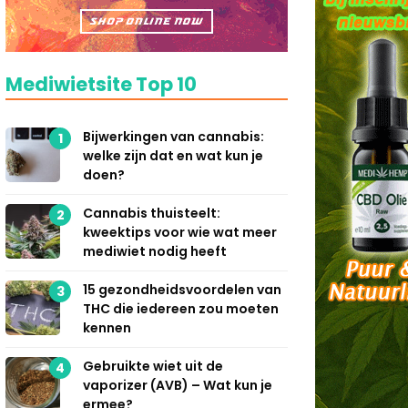
Mediwietsite Top 10
Bijwerkingen van cannabis:
1
welke zijn dat en wat kun je
doen?
Cannabis thuisteelt:
2
kweektips voor wie wat meer
mediwiet nodig heeft
15 gezondheidsvoordelen van
3
THC die iedereen zou moeten
kennen
Gebruikte wiet uit de
4
vaporizer (AVB) – Wat kun je
ermee?