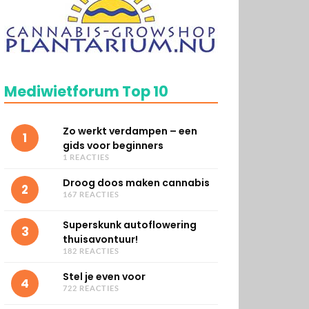
Mediwietforum Top 10
Zo werkt verdampen – een
1
gids voor beginners
1 REACTIES
Droog doos maken cannabis
2
167 REACTIES
Superskunk autoflowering
3
thuisavontuur!
182 REACTIES
Stel je even voor
4
722 REACTIES