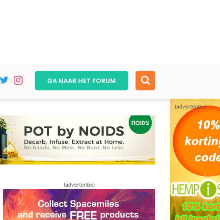
GA NAAR HET
FORUM
(advertentie)
(advertentie)