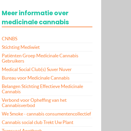
Meer informatie over
medicinale cannabis
CNNBS
Stichting Mediwiet
Patiënten Groep Medicinale Cannabis
Gebruikers
Medical Social Club(s) Suver Nuver
Bureau voor Medicinale Cannabis
Belangen Stichting Effectieve Medicinale
Cannabis
Verbond voor Opheffing van het
Cannabisverbod
We Smoke - cannabis consumentencollectief
Cannabis social club Trekt Uw Plant
Transvaal Apotheek