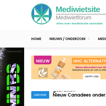
Mediwietsite
Mediwietforum
Alles over medicinale cannabis
HOME
NIEUWS / ONDERZOEK
MEDI
(advertentie)
Enquete: wietgebruik mi
Minder sterfte bij hart
gebruiken
Nieuw Canadees onderz
LEES OOK