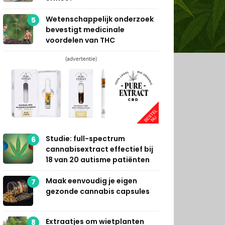
Wetenschappelijk onderzoek
5
bevestigt medicinale
voordelen van THC
(advertentie)
Studie: full-spectrum
6
cannabisextract effectief bij
18 van 20 autisme patiënten
Maak eenvoudig je eigen
7
gezonde cannabis capsules
Extraatjes om wietplanten
8