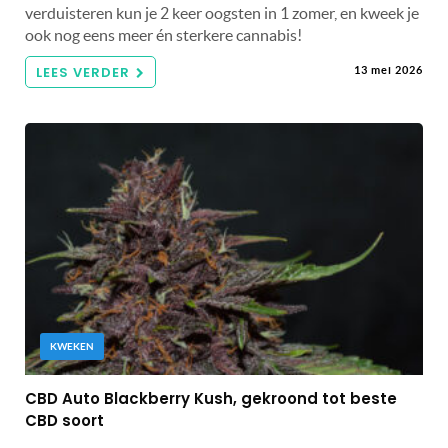
verduisteren kun je 2 keer oogsten in 1 zomer, en kweek je
ook nog eens meer én sterkere cannabis!
LEES VERDER
13 mei 2026
KWEKEN
CBD Auto Blackberry Kush, gekroond tot beste
CBD soort