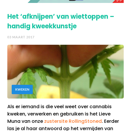
Het ‘afknijpen’ van wiettoppen –
handig kweekkunstje
03 MAART 2017
KWEKEN
Als er iemand is die veel weet over cannabis
kweken, verwerken en gebruiken is het Lieve
Muna van onze
zustersite RollingStoned
. Eerder
las je al haar antwoord op het vermijden van