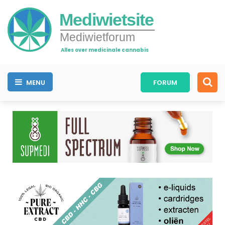
Mediwietsite
Mediwietforum
Alles over medicinale cannabis
MENU
FORUM