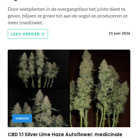
Door wietplanten in de overgangsfase het juiste dieet te
geven, blijven ze groen tot aan de oogst en produceren ze
meer (medi)wiet.
LEES VERDER
15 juni 2026
KWEKEN
CBD 1:1 Silver Lime Haze Autoflower: medicinale