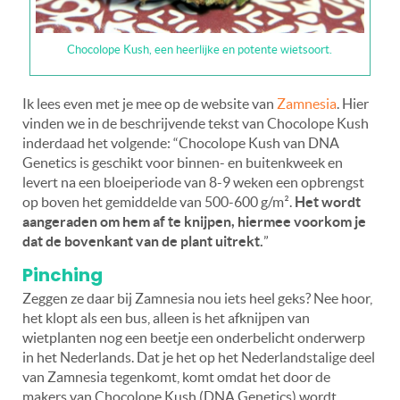
Chocolope Kush, een heerlijke en potente wietsoort.
Ik lees even met je mee op de website van
Zamnesia
. Hier
vinden we in de beschrijvende tekst van Chocolope Kush
inderdaad het volgende: “Chocolope Kush van DNA
Genetics is geschikt voor binnen- en buitenkweek en
levert na een bloeiperiode van 8-9 weken een opbrengst
op boven het gemiddelde van 500-600 g/m².
Het wordt
aangeraden om hem af te knijpen, hiermee voorkom je
dat de bovenkant van de plant uitrekt.
”
Pinching
Zeggen ze daar bij Zamnesia nou iets heel geks? Nee hoor,
het klopt als een bus, alleen is het afknijpen van
wietplanten nog een beetje een onderbelicht onderwerp
in het Nederlands. Dat je het op het Nederlandstalige deel
van Zamnesia tegenkomt, komt omdat het door de
makers van Chocolope Kush (DNA Genetics) wordt