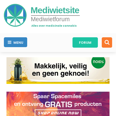
Mediwietsite
Mediwietforum
Alles over medicinale cannabis
MENU
FORUM