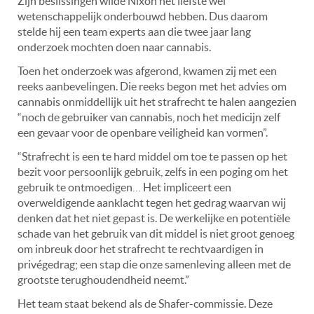
Zijn beslissingen wilde Nixon het liefste wel
wetenschappelijk onderbouwd hebben. Dus daarom
stelde hij een team experts aan die twee jaar lang
onderzoek mochten doen naar cannabis.
Toen het onderzoek was afgerond, kwamen zij met een
reeks aanbevelingen. Die reeks begon met het advies om
cannabis onmiddellijk uit het strafrecht te halen aangezien
“noch de gebruiker van cannabis, noch het medicijn zelf
een gevaar voor de openbare veiligheid kan vormen”.
“Strafrecht is een te hard middel om toe te passen op het
bezit voor persoonlijk gebruik, zelfs in een poging om het
gebruik te ontmoedigen… Het impliceert een
overweldigende aanklacht tegen het gedrag waarvan wij
denken dat het niet gepast is. De werkelijke en potentiële
schade van het gebruik van dit middel is niet groot genoeg
om inbreuk door het strafrecht te rechtvaardigen in
privégedrag; een stap die onze samenleving alleen met de
grootste terughoudendheid neemt.”
Het team staat bekend als de Shafer-commissie. Deze